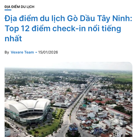
ĐỊA ĐIỂM DU LỊCH
Địa điểm du lịch Gò Dầu Tây Ninh:
Top 12 điểm check-in nổi tiếng
nhất
By
Vexere Team
15/01/2026