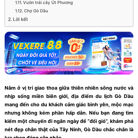
Vườn trái cây Út Phương
Chợ Gò Dầu
Lời kết
Nằm ở vị trí giao thoa giữa thiên nhiên sông nước và
nhịp sống miền biên giới, địa điểm du lịch Gò Dầu
mang đến cho du khách cảm giác bình yên, mộc mạc
nhưng không kém phần hấp dẫn. Nếu bạn đang tìm
kiếm một chuyến đi ngắn ngày để “đổi gió”, khám phá
nét đẹp chân thật của Tây Ninh, Gò Dầu chắc chắn là
lựa chọn đáng cân nhắc.