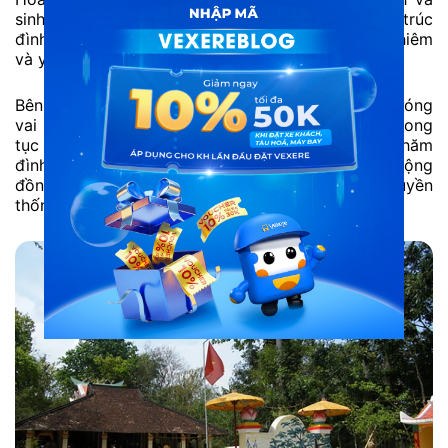
sinh hoạt văn hóa theo phong tục lâu đời. Kiến trúc
đình mang nét truyền thống, không gian trang nghiêm
và yên tĩnh.
Bên cạnh ý nghĩa tín ngưỡng, Đình Cẩm An còn đóng
vai trò bảo tồn các giá trị văn hóa làng xã và phong
tục tập quán của người dân Gò Dầu. Việc ghé thăm
đình giúp du khách hiểu rõ hơn về sinh hoạt cộng
đồng, lễ nghi dân gian và cấu trúc làng quê truyền
thống tại Tây Ninh.