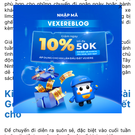
phù hợp cho những chuyến đi ngắn ngày hoặc hành
khách ưu tiên tiết kiệm chi phí. Trong khi đó, xe
limousine ghế ngồi có giá cao hơn do được trang bị
ghế rộng, không gian thoải mái và nhiều tiện nghi đi
kèm.
Giá vé có thể thay đổi tùy theo khung giờ, ngày cuối
tuần, lộ trình di chuyển hoặc dịp lễ cao điểm. Để tránh
tình trạng tăng giá hoặc hết chỗ, hành khách nên chủ
động đặt vé sớm và so sánh giữa các xe Sài Gòn Tây
Ninh trước khi lựa chọn. Việc nắm rõ mức giá giúp bạn
dễ dàng chọn loại xe phù hợp với nhu cầu và ngân
sách cho chuyến đi.
Kinh nghiệm đi xe từ Sài
Gòn đi Tây Ninh tránh hết
chỗ
Để chuyến đi diễn ra suôn sẻ, đặc biệt vào cuối tuần