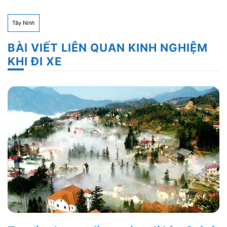
Tây Ninh
BÀI VIẾT LIÊN QUAN KINH NGHIỆM
KHI ĐI XE