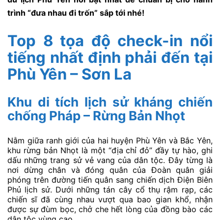
trình “đưa nhau đi trốn” sắp tới nhé!
Top 8 tọa độ check-in nổi
tiếng nhất định phải đến tại
Phù Yên – Sơn La
Khu di tích lịch sử kháng chiến
chống Pháp – Rừng Bản Nhọt
Nằm giữa ranh giới của hai huyện Phù Yên và Bắc Yên,
khu rừng bản Nhọt là một “địa chỉ đỏ” đầy tự hào, ghi
dấu những trang sử vẻ vang của dân tộc. Đây từng là
nơi dừng chân và đóng quân của Đoàn quân giải
phóng trên đường tiến quân sang chiến dịch Điện Biên
Phủ lịch sử. Dưới những tán cây cổ thụ rậm rạp, các
chiến sĩ đã cùng nhau vượt qua bao gian khổ, nhận
được sự đùm bọc, chở che hết lòng của đồng bào các
dân tộc vùng cao.