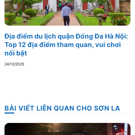
Địa điểm du lịch quận Đống Đa Hà Nội:
Top 12 địa điểm tham quan, vui chơi
nổi bật
24/12/2025
BÀI VIẾT LIÊN QUAN CHO SƠN LA