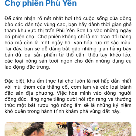
Chợ phiên Phù Yên
Để cảm nhận rõ nét nhất hơi thở cuộc sống của đồng
bào các dân tộc vùng cao, bạn hãy dành thời gian ghé
thăm khu vực thị trấn Phù Yên Sơn La vào những ngày
có phiên chợ. Chợ phiên không chỉ là nơi trao đổi hàng
hóa mà còn là một ngày hội văn hóa rực rỡ sắc màu.
Tại đây, bạn sẽ dễ dàng bắt gặp những gian hàng bày
bán đủ loại sản phẩm từ thổ cẩm thêu tay khéo léo,
các loại nông sản tươi ngon cho đến những dụng cụ
lao động đặc trưng.
Đặc biệt, khu ẩm thực tại chợ luôn là nơi hấp dẫn nhất
với mùi thơm của thắng cố, cơm lam và các loại bánh
đặc sản địa phương. Việc hòa mình vào dòng người
đông đúc, lắng nghe tiếng cười nói rộn ràng và thưởng
thức một bát rượu ngô nồng ấm sẽ là những kỷ niệm
khó quên trong hành trình khám phá vùng đất này.