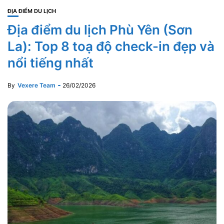
ĐỊA ĐIỂM DU LỊCH
Địa điểm du lịch Phù Yên (Sơn
La): Top 8 toạ độ check-in đẹp và
nổi tiếng nhất
By
Vexere Team
26/02/2026