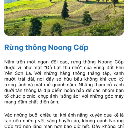
Rừng thông Noong Cốp
Nằm trên một ngọn đồi cao, rừng thông Noong Cốp
được ví như một “Đà Lạt thu nhỏ” của vùng đất Phù
Yên Sơn La. Với những hàng thông thẳng tắp, xanh
mướt trải dài, nơi đây sở hữu bầu không khí cực kỳ
trong lành và mát mẻ quanh năm. Những thảm cỏ xanh
dưới tán thông là địa điểm hoàn hảo để các nhóm bạn
tổ chức picnic, chụp ảnh “sống ảo” với những góc máy
mang đậm chất điện ảnh.
Vào những buổi chiều tà, khi ánh nắng xuyên qua kẽ lá
tạo nên những vệt sáng huyền ảo, khung cảnh Noong
Cốp trở nên lãng mạn hơn bao giờ hết. Đây không chỉ