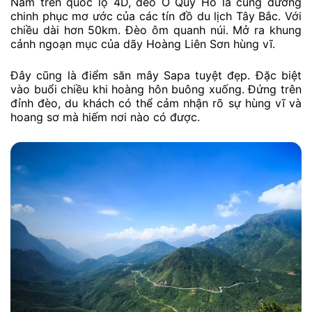
Nằm trên quốc lộ 4D, đèo Ô Quy Hồ là cung đường
chinh phục mơ ước của các tín đồ du lịch Tây Bắc. Với
chiều dài hơn 50km. Đèo ôm quanh núi. Mở ra khung
cảnh ngoạn mục của dãy Hoàng Liên Sơn hùng vĩ.
Đây cũng là điểm săn mây Sapa tuyệt đẹp. Đặc biệt
vào buổi chiều khi hoàng hôn buông xuống. Đứng trên
đỉnh đèo, du khách có thể cảm nhận rõ sự hùng vĩ và
hoang sơ mà hiếm nơi nào có được.