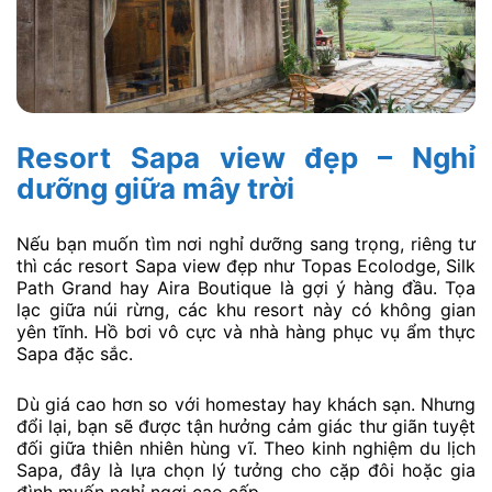
Resort Sapa view đẹp – Nghỉ
dưỡng giữa mây trời
Nếu bạn muốn tìm nơi nghỉ dưỡng sang trọng, riêng tư
thì các resort Sapa view đẹp như Topas Ecolodge, Silk
Path Grand hay Aira Boutique là gợi ý hàng đầu. Tọa
lạc giữa núi rừng, các khu resort này có không gian
yên tĩnh. Hồ bơi vô cực và nhà hàng phục vụ ẩm thực
Sapa đặc sắc.
Dù giá cao hơn so với homestay hay khách sạn. Nhưng
đổi lại, bạn sẽ được tận hưởng cảm giác thư giãn tuyệt
đối giữa thiên nhiên hùng vĩ. Theo kinh nghiệm du lịch
Sapa, đây là lựa chọn lý tưởng cho cặp đôi hoặc gia
đình muốn nghỉ ngơi cao cấp.