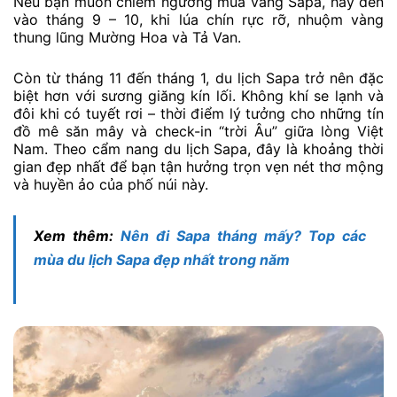
Nếu bạn muốn chiêm ngưỡng mùa vàng Sapa, hãy đến
vào tháng 9 – 10, khi lúa chín rực rỡ, nhuộm vàng
thung lũng Mường Hoa và Tả Van.
Còn từ tháng 11 đến tháng 1, du lịch Sapa trở nên đặc
biệt hơn với sương giăng kín lối. Không khí se lạnh và
đôi khi có tuyết rơi – thời điểm lý tưởng cho những tín
đồ mê săn mây và check-in “trời Âu” giữa lòng Việt
Nam. Theo cẩm nang du lịch Sapa, đây là khoảng thời
gian đẹp nhất để bạn tận hưởng trọn vẹn nét thơ mộng
và huyền ảo của phố núi này.
Xem thêm:
Nên đi Sapa tháng mấy? Top các
mùa du lịch Sapa đẹp nhất trong năm