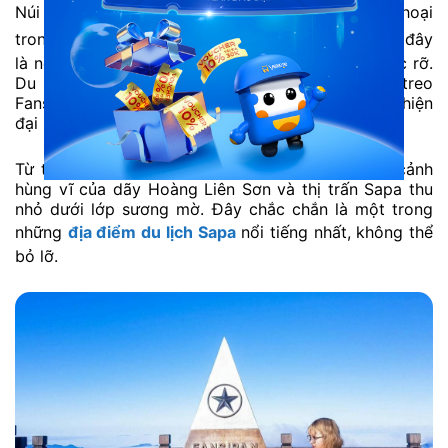
Núi
Fansipan Sapa
là địa điểm check-in huyền thoại
trong mọi
bản đồ du lịch Sapa
. Với độ cao 3.143m, đây
là nơi lý tưởng để ngắm biển mây và bình minh rực rỡ.
Du khách có thể chinh phục đỉnh núi bằng cáp treo
Fansipan Legend. Một trong những tuyến cáp treo hiện
đại bậc nhất Việt Nam.
Từ trên đỉnh, bạn sẽ được chiêm ngưỡng khung cảnh
hùng vĩ của dãy Hoàng Liên Sơn và thị trấn Sapa thu
nhỏ dưới lớp sương mờ. Đây chắc chắn là một trong
những
địa điểm du lịch Sapa
nổi tiếng nhất, không thể
bỏ lỡ.