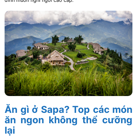
Ăn gì ở Sapa? Top các món
ăn ngon không thể cưỡng
lại