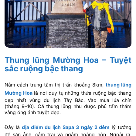
Thung lũng Mường Hoa – Tuyệt
sắc ruộng bậc thang
Nằm cách trung tâm thị trấn khoảng 8km,
thung lũng
Mường Hoa
là nơi quy tụ những thửa ruộng bậc thang
đẹp nhất vùng du lịch Tây Bắc. Vào mùa lúa chín
(tháng 9–10). Cả thung lũng như được phủ tấm thảm
vàng óng ánh tuyệt đẹp.
Đây là
địa điểm du lịch Sapa 3 ngày 2 đêm
lý tưởng
để săn ảnh, cắm trại và ngắm hoàng hôn. Ngoài ra,