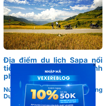
Địa điểm du lịch Sapa nổi
tiếng – Những nơi nhất định
phải ghé thăm
Núi Fansipan – Nóc nhà Đông
Dương