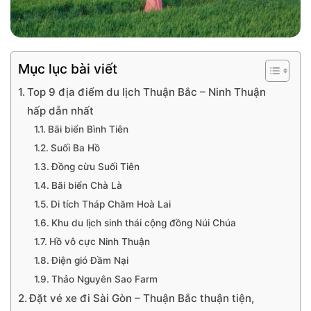
Mục lục bài viết
Top 9 địa điểm du lịch Thuận Bắc – Ninh Thuận
hấp dẫn nhất
Bãi biển Bình Tiên
Suối Ba Hồ
Đồng cừu Suối Tiên
Bãi biển Chà Là
Di tích Tháp Chăm Hoà Lai
Khu du lịch sinh thái cộng đồng Núi Chúa
Hồ vô cực Ninh Thuận
Điện gió Đầm Nại
Thảo Nguyên Sao Farm
Đặt vé xe đi Sài Gòn – Thuận Bắc thuận tiện,