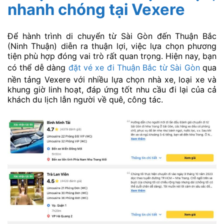
nhanh chóng tại Vexere
Để hành trình di chuyển từ Sài Gòn đến Thuận Bắc
(Ninh Thuận) diễn ra thuận lợi, việc lựa chọn phương
tiện phù hợp đóng vai trò rất quan trọng. Hiện nay, bạn
có thể dễ dàng
đặt vé xe đi Thuận Bắc từ Sài Gòn
qua
nền tảng Vexere với nhiều lựa chọn nhà xe, loại xe và
khung giờ linh hoạt, đáp ứng tốt nhu cầu đi lại của cả
khách du lịch lẫn người về quê, công tác.