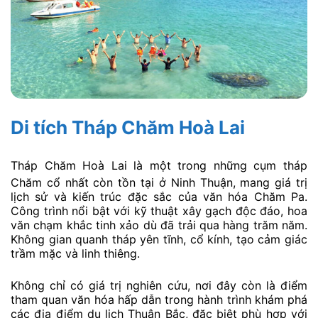
Di tích Tháp Chăm Hoà Lai
Tháp Chăm Hoà Lai
là một trong những cụm tháp
Chăm cổ nhất còn tồn tại ở Ninh Thuận, mang giá trị
lịch sử và kiến trúc đặc sắc của văn hóa Chăm Pa.
Công trình nổi bật với kỹ thuật xây gạch độc đáo, hoa
văn chạm khắc tinh xảo dù đã trải qua hàng trăm năm.
Không gian quanh tháp yên tĩnh, cổ kính, tạo cảm giác
trầm mặc và linh thiêng.
Không chỉ có giá trị nghiên cứu, nơi đây còn là điểm
tham quan văn hóa hấp dẫn trong hành trình khám phá
các địa điểm du lịch Thuận Bắc, đặc biệt phù hợp với