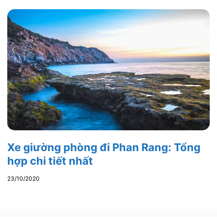
Xe giường phòng đi Phan Rang: Tổng
hợp chi tiết nhất
23/10/2020