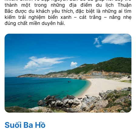
thành một trong những địa điểm du lịch Thuận
Bắc được du khách yêu thích, đặc biệt là những ai tìm
kiếm trải nghiệm biển xanh – cát trắng – nắng nhẹ
đúng chất miền duyên hải.
Suối Ba Hồ