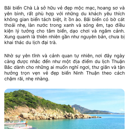
Bãi biển Chà Là sở hữu vẻ đẹp mộc mạc, hoang sơ và
yên bình, rất phù hợp với những du khách yêu thích
không gian biển tách biệt, ít ồn ào. Bãi biển có bờ cát
thoải nhẹ, làn nước trong xanh và sóng êm, tạo điều
kiện lý tưởng cho tắm biển, dạo chơi và ngắm cảnh.
Xung quanh là thiên nhiên gần như nguyên bản, chưa bị
khai thác du lịch đại trà.
Nhờ sự yên tĩnh và cảnh quan tự nhiên, nơi đây ngày
càng được nhắc đến như một địa điểm du lịch Thuận
Bắc dành cho những ai muốn nghỉ ngơi, thư giãn và tận
hưởng trọn vẹn vẻ đẹp biển Ninh Thuận theo cách
chậm rãi, nhẹ nhàng.