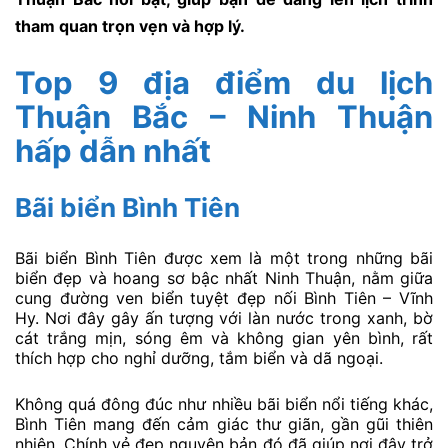
tham quan trọn vẹn và hợp lý.
Top 9 địa điểm du lịch
Thuận Bắc – Ninh Thuận
hấp dẫn nhất
Bãi biển Bình Tiên
Bãi biển Bình Tiên được xem là một trong những bãi
biển đẹp và hoang sơ bậc nhất Ninh Thuận, nằm giữa
cung đường ven biển tuyệt đẹp nối Bình Tiên – Vĩnh
Hy. Nơi đây gây ấn tượng với làn nước trong xanh, bờ
cát trắng mịn, sóng êm và không gian yên bình, rất
thích hợp cho nghỉ dưỡng, tắm biển và dã ngoại.
Không quá đông đúc như nhiều bãi biển nổi tiếng khác,
Bình Tiên mang đến cảm giác thư giãn, gần gũi thiên
nhiên. Chính vẻ đẹp nguyên bản đó đã giúp nơi đây trở