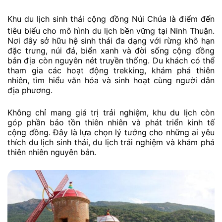
Khu du lịch sinh thái cộng đồng Núi Chúa
là điểm đến
tiêu biểu cho mô hình du lịch bền vững tại Ninh Thuận.
Nơi đây sở hữu hệ sinh thái đa dạng với rừng khô hạn
đặc trưng, núi đá, biển xanh và đời sống cộng đồng
bản địa còn nguyên nét truyền thống. Du khách có thể
tham gia các hoạt động trekking, khám phá thiên
nhiên, tìm hiểu văn hóa và sinh hoạt cùng người dân
địa phương.
Không chỉ mang giá trị trải nghiệm, khu du lịch còn
góp phần bảo tồn thiên nhiên và phát triển kinh tế
cộng đồng. Đây là lựa chọn lý tưởng cho những ai yêu
thích du lịch sinh thái, du lịch trải nghiệm và khám phá
thiên nhiên nguyên bản.