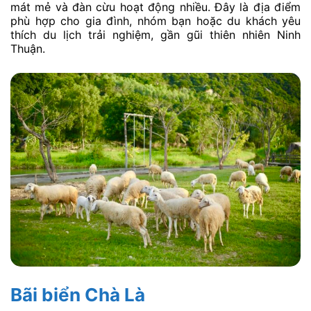
mát mẻ và đàn cừu hoạt động nhiều. Đây là địa điểm
phù hợp cho gia đình, nhóm bạn hoặc du khách yêu
thích du lịch trải nghiệm, gần gũi thiên nhiên Ninh
Thuận.
Bãi biển Chà Là