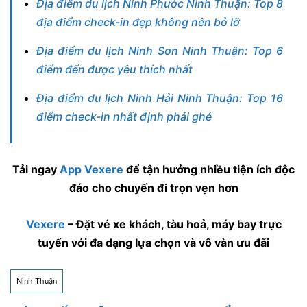
Địa điểm du lịch Ninh Phước Ninh Thuận: Top 8
địa điểm check-in đẹp không nên bỏ lỡ
Địa điểm du lịch Ninh Sơn Ninh Thuận: Top 6
điểm đến được yêu thích nhất
Địa điểm du lịch Ninh Hải Ninh Thuận: Top 16
điểm check-in nhất định phải ghé
Tải ngay
App Vexere
để tận hưởng nhiều tiện ích độc
đáo cho chuyến đi trọn vẹn hơn
Vexere
– Đặt vé xe khách, tàu hoả, máy bay trực
tuyến với đa dạng lựa chọn và vô vàn ưu đãi
Ninh Thuận