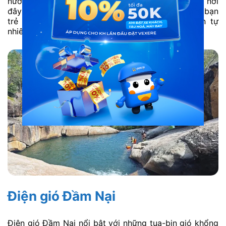
nước trong nhất. Với khung cảnh mới lạ, yên tĩnh, nơi
đây nhanh chóng trở thành điểm đến được nhiều bạn
trẻ yêu thích khi khám phá các điểm tham quan tự
nhiên tại Ninh Thuận.
Điện gió Đầm Nại
Điện gió Đầm Nại
nổi bật với những tua-bin gió khổng