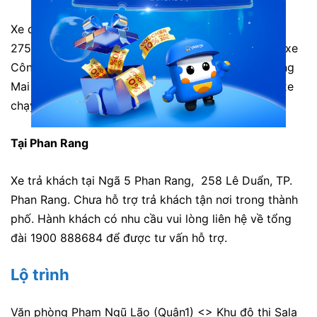
Xe đón khách được tại Văn phòng Phạm Ngũ Lão –
275F Phạm Ngũ Lão, P.Phạm Ngũ Lão, Quận 1, Bến xe
Công viên 23/9 hoặc Nhà chờ Phương Trang (Đường
Mai Chí Thọ). Có hỗ trợ đón trả khách dọc đường xe
chạy.
Tại Phan Rang
Xe trả khách tại Ngã 5 Phan Rang, 258 Lê Duẩn, TP.
Phan Rang. Chưa hỗ trợ trả khách tận nơi trong thành
phố. Hành khách có nhu cầu vui lòng liên hệ về tổng
đài 1900 888684 để được tư vấn hỗ trợ.
Lộ trình
Văn phòng Phạm Ngũ Lão (Quận1) <> Khu đô thị Sala