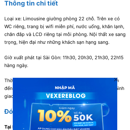
Thông tin chi tiết
Loại xe: Limousine giường phòng 22 chỗ. Trên xe có
WC riêng, trang bị wifi miễn phí, nước uống, khăn lạnh,
chăn đắp và LCD riêng tại mỗi phòng. Nội thất xe sang
trọng, hiện đại như những khách sạn hạng sang.
Giờ xuất phát tại Sài Gòn: 11h30, 20h30, 21h30, 22h15
hàng ngày.
Thời gian di chuyển: Khoảng 6h đến 7h tùy địa điểm
đến. Tuy nhiên thời gian có thể chênh lệch do tình hình
giao thông.
Đón/trả và trung chuyển
Tại Sài Gòn