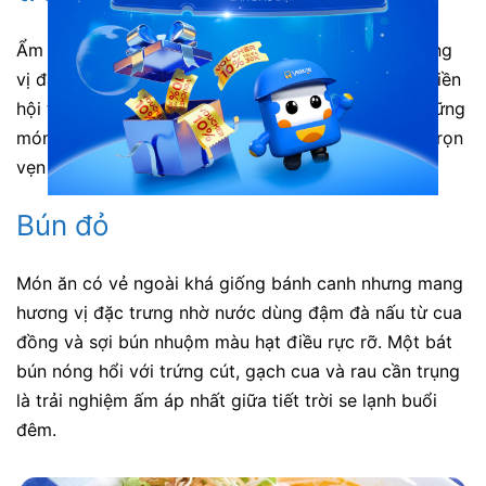
Ẩm thực phố núi là sự giao thoa độc đáo giữa phong
vị đại ngàn hoang sơ và nét tinh tế của các vùng miền
hội tụ. Với quỹ thời gian 2 ngày, bạn nên ưu tiên những
món ăn đậm đà bản sắc địa phương để cảm nhận trọn
vẹn sức hút của vùng đất này.
Bún đỏ
Món ăn có vẻ ngoài khá giống bánh canh nhưng mang
hương vị đặc trưng nhờ nước dùng đậm đà nấu từ cua
đồng và sợi bún nhuộm màu hạt điều rực rỡ. Một bát
bún nóng hổi với trứng cút, gạch cua và rau cần trụng
là trải nghiệm ấm áp nhất giữa tiết trời se lạnh buổi
đêm.