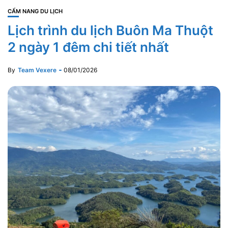
CẨM NANG DU LỊCH
Lịch trình du lịch Buôn Ma Thuột
2 ngày 1 đêm chi tiết nhất
By
Team Vexere
08/01/2026