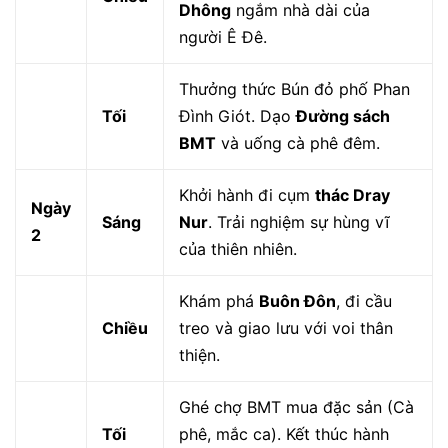
Dhông
ngắm nhà dài của
người Ê Đê.
Thưởng thức Bún đỏ phố Phan
Tối
Đình Giót. Dạo
Đường sách
BMT
và uống cà phê đêm.
Khởi hành đi cụm
thác Dray
Ngày
Sáng
Nur
. Trải nghiệm sự hùng vĩ
2
của thiên nhiên.
Khám phá
Buôn Đôn
, đi cầu
Chiều
treo và giao lưu với voi thân
thiện.
Ghé chợ BMT mua đặc sản (Cà
Tối
phê, mắc ca). Kết thúc hành