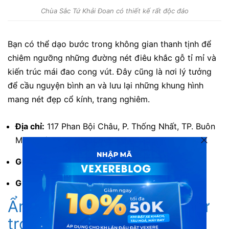
Chùa Sắc Tứ Khải Đoan có thiết kế rất độc đáo
Bạn có thể dạo bước trong không gian thanh tịnh để
chiêm ngưỡng những đường nét điêu khắc gỗ tỉ mỉ và
kiến trúc mái đao cong vút. Đây cũng là nơi lý tưởng
để cầu nguyện bình an và lưu lại những khung hình
mang nét đẹp cổ kính, trang nghiêm.
Địa chỉ:
117 Phan Bội Châu, P. Thống Nhất, TP. Buôn
Ma Thuột.
Giờ mở cửa:
08:00 – 18:00.
Giá vé:
Miễn phí vào cửa.
Ẩm thực nhất định phải thử
trong chuyến đi 2 ngày