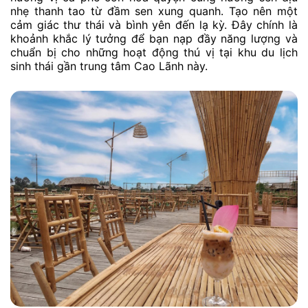
Để khởi động một ngày khám phá trọn vẹn tại khu du
lịch sinh thái Mỹ Phước Thành. Đừng bỏ qua khu vực
cà phê Gió Đồng. Nằm ngay trong khuôn viên, Gió
Đồng mang đến một trải nghiệm thức dậy vô cùng đặc
biệt.
Hãy tưởng tượng bạn đang nhâm nhi một ly cà phê
nóng hổi, đậm đà. Trong khi lắng nghe tiếng chim hót
líu lo và hít thở bầu không khí trong lành của buổi sáng
Mỹ Phước Thành Đồng Tháp. Điều tuyệt vời nhất là
hương vị cà phê còn hòa quyện cùng hương sen dịu
nhẹ thanh tao từ đầm sen xung quanh. Tạo nên một
cảm giác thư thái và bình yên đến lạ kỳ. Đây chính là
khoảnh khắc lý tưởng để bạn nạp đầy năng lượng và
chuẩn bị cho những hoạt động thú vị tại khu du lịch
sinh thái gần trung tâm Cao Lãnh này.