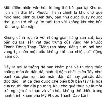
Một điểm nhấn văn hóa không thể bỏ qua tại Khu du
lịch sinh thái Mỹ Phước Thành chính là khu chợ quê
mộc mạc, bình dị. Đến đây, bạn như được quay ngược
thời gian trở về ký ức tuổi thơ với không khí chợ búa
rộn ràng, tấp nập.
Khung cảnh rực rỡ với những gian hàng san sát, bày
bán đủ loại sản vật đặc trưng của vùng Mỹ Phước
Thành Đồng Tháp. Tiếng rao hàng, tiếng cười nói hòa
vang tạo nên một bầu không khí náo nhiệt, sôi động
hiếm có.
Đây là nơi lý tưởng để bạn khám phá và thưởng thức
những món ăn dân dã, bình dị đậm chất miền Tây như:
bánh xèo giòn rụm, bún mắm đậm đà, hay gỏi sầu đâu
độc đáo. Tất cả đều được chế biến bởi bàn tay tài hoa
của người dân địa phương. Khu chợ quê thực sự là một
trải nghiệm ẩm thực và văn hóa không thể thiếu trong
hành trình khám phá Mỹ Phước Thành Cao Lãnh.