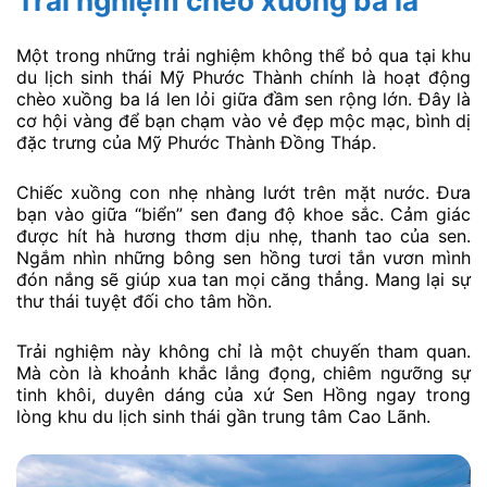
Trải nghiệm chèo xuống ba lá
Một trong những trải nghiệm không thể bỏ qua tại khu
du lịch sinh thái Mỹ Phước Thành chính là hoạt động
chèo xuồng ba lá len lỏi giữa đầm sen rộng lớn. Đây là
cơ hội vàng để bạn chạm vào vẻ đẹp mộc mạc, bình dị
đặc trưng của Mỹ Phước Thành Đồng Tháp.
Chiếc xuồng con nhẹ nhàng lướt trên mặt nước. Đưa
bạn vào giữa “biển” sen đang độ khoe sắc. Cảm giác
được hít hà hương thơm dịu nhẹ, thanh tao của sen.
Ngắm nhìn những bông sen hồng tươi tắn vươn mình
đón nắng sẽ giúp xua tan mọi căng thẳng. Mang lại sự
thư thái tuyệt đối cho tâm hồn.
Trải nghiệm này không chỉ là một chuyến tham quan.
Mà còn là khoảnh khắc lắng đọng, chiêm ngưỡng sự
tinh khôi, duyên dáng của xứ Sen Hồng ngay trong
lòng khu du lịch sinh thái gần trung tâm Cao Lãnh.