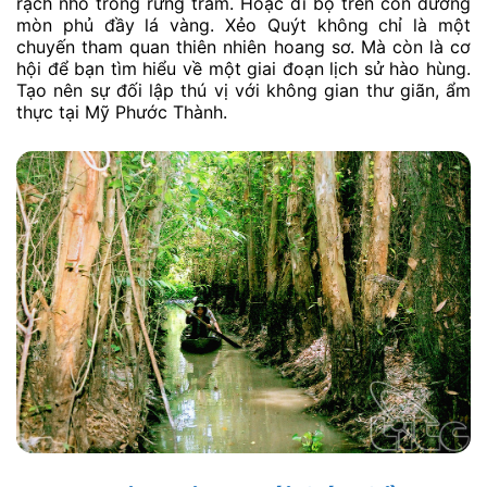
Kết hợp tham quan các địa
điểm du lịch khác gần khu
du lịch Phước Mỹ Khánh
cho hành trình trọn vẹn
Việc kết hợp tham quan các địa điểm lân cận sẽ giúp
chuyến đi đến Khu du lịch sinh thái Mỹ Phước Thành 1
ngày của bạn thêm phong phú và trọn vẹn. Mỹ Phước
Thành Cao Lãnh có vị trí thuận lợi, gần nhiều danh
thắng lịch sử và sinh thái nổi tiếng khác của Đồng
Tháp.
Khu du lịch sinh thái Xẻo Quýt
Nằm cách Mỹ Phước Thành Đồng Tháp khoảng 30–40
phút, Xẻo Quýt là một khu rừng tràm nguyên sinh rộng
lớn. Từng là căn cứ cách mạng quan trọng. Nơi đây