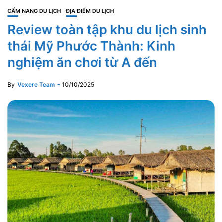
CẨM NANG DU LỊCH
ĐỊA ĐIỂM DU LỊCH
Review toàn tập khu du lịch sinh
thái Mỹ Phước Thành: Kinh
nghiệm ăn chơi từ A đến
By
Vexere Team
10/10/2025