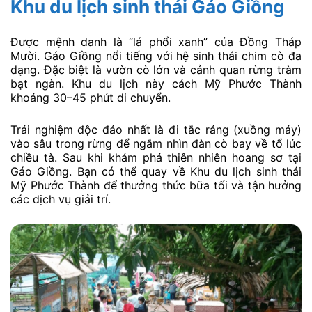
mang đến một trải nghiệm sinh thái và lịch sử hoàn
toàn khác biệt.
Du khách có thể chèo xuồng ba lá len lỏi qua các con
rạch nhỏ trong rừng tràm. Hoặc đi bộ trên con đường
mòn phủ đầy lá vàng. Xẻo Quýt không chỉ là một
chuyến tham quan thiên nhiên hoang sơ. Mà còn là cơ
hội để bạn tìm hiểu về một giai đoạn lịch sử hào hùng.
Tạo nên sự đối lập thú vị với không gian thư giãn, ẩm
thực tại Mỹ Phước Thành.