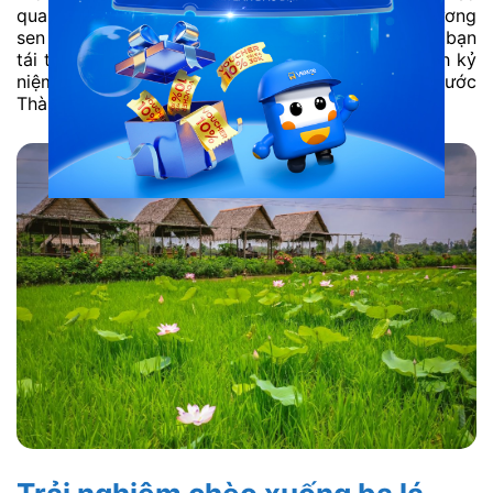
qua những bông lúa nặng trĩu, thoang thoảng hương
sen dịu nhẹ. Đây chính là trải nghiệm tuyệt vời để bạn
tái tạo năng lượng và sáng tạo nên những bức ảnh kỷ
niệm tuyệt đẹp tại khu du lịch sinh thái Mỹ Phước
Thành.