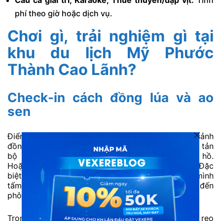
Câu cá giải trí, Karaoke, Thuê thuyền/đạp vịt:
Tính
phí theo giờ hoặc dịch vụ.
Chơi gì, trải nghiệm gì tại
khu du lịch Mỹ Phước
Thành Cao Lãnh?
Check-in cách đồng lúa và ao
sen
Điểm nhấn làm nên sự khác biệt chính là khung cảnh
đồng lúa và ao sen bao la, trải dài như vô tận. Hãy tản
bộ trên những chiếc cầu gỗ mộc mạc bắc qua hồ.
Hoặc chọn một chòi lá đơn sơ làm nơi nghỉ chân. Đặc
biệt, vào mùa lúa chín, toàn bộ khu vực khoác lên mình
tấm áo vàng óng ả, lung linh dưới nắng. Mang đến
phông nền “chân quê” vô cùng sống động.
Trong bầu không khí mát lành, lắng nghe tiếng gió reo