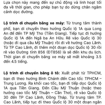
Lựa chọn này mang đến sự chủ động và linh hoạt tối
đa về thời gian, cho phép bạn tự do dừng chân ngắm
cảnh dọc đường.
Lộ trình di chuyển bằng xe máy:
Từ trung tâm thành
phố, bạn di chuyển theo hướng Quốc lộ 1A qua Long
An để đến TP Mỹ Tho (Tiền Giang). Tiếp tục đi hướng
Quốc lộ 1A đến Ngã ba An Hữu. Rẽ vào Quốc lộ 30
(hoặc đi qua cầu Mỹ Thuận) rồi đi về hướng Cao Lãnh.
Từ TP Cao Lãnh, đi thêm một đoạn dọc Quốc lộ 30 rồi
rẽ vào Đường tỉnh 856 (ĐT856) là sẽ đến khu du lịch.
Thời gian di chuyển bằng xe máy sẽ mất khoảng 3.5
đến 4.5 tiếng.
Lộ trình di chuyển bằng ô tô:
Xuất phát từ TPHCM,
bạn đi theo hướng Bình Chánh đến Cao tốc TPHCM –
Trung Lương. Ra khỏi cao tốc, bạn đi tiếp dọc Quốc lộ
1A qua Tiền Giang. Đến Cầu Mỹ Thuận (hoặc theo
hướng cao tốc Mỹ Thuận – Cần Thơ), rẽ vào Quốc lộ
30 đến TP Cao Lãnh, Đồng Tháp. Từ trung tâm TP.
Cao Lãnh, tiếp tục đi theo Quốc lộ 30 một đoạn ngắn