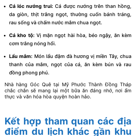
Không gian nhà hàng Mỹ Phước Thành này vô cùng
độc đáo, đưa bạn lạc bước về một miền quê thanh
bình. Điểm nhấn là những chiếc xuồng Long Hậu được
khéo léo biến tấu thành bàn ăn. Cùng với cách bài trí
giản dị bằng mẹt tre, lá chuối, lá sen, tạo nên cảm giác
ấm áp, gần gũi.
Thực đơn Góc Quê vô cùng phong phú. Được chế biến
từ nguyên liệu tươi ngon, chuẩn vị đồng quê. Đừng bỏ
lỡ các món đặc sản trứ danh như:
Cá lóc nướng trui:
Cá được nướng trên than hồng,
da giòn, thịt trắng ngọt, thường cuốn bánh tráng,
rau sống và chấm nước mắm chua ngọt.
Cá kho tộ:
Vị mặn ngọt hài hòa, béo ngậy, ăn kèm
cơm trắng nóng hổi.
Lẩu mắm:
Món lẩu đậm đà hương vị miền Tây, chua
thanh của mắm, ngọt của cá, ăn kèm bún và rau