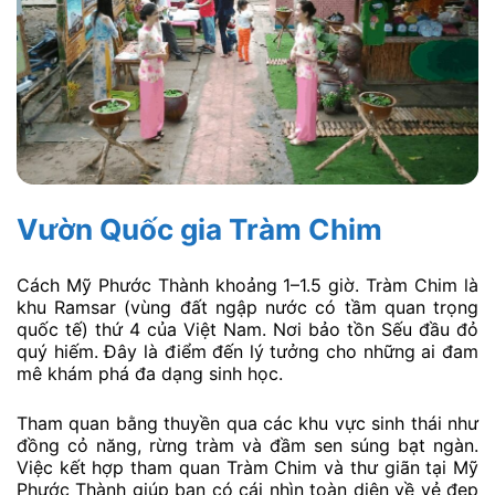
Khu du lịch sinh thái Gáo Giồng
Được mệnh danh là “lá phổi xanh” của Đồng Tháp
Mười. Gáo Giồng nổi tiếng với hệ sinh thái chim cò đa
dạng. Đặc biệt là vườn cò lớn và cảnh quan rừng tràm
bạt ngàn. Khu du lịch này cách Mỹ Phước Thành
khoảng 30–45 phút di chuyển.
Trải nghiệm độc đáo nhất là đi tắc ráng (xuồng máy)
vào sâu trong rừng để ngắm nhìn đàn cò bay về tổ lúc
chiều tà. Sau khi khám phá thiên nhiên hoang sơ tại
Gáo Giồng. Bạn có thể quay về Khu du lịch sinh thái
Mỹ Phước Thành để thưởng thức bữa tối và tận hưởng
các dịch vụ giải trí.