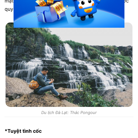
mặt hồ bạn sẽ cảm nhận hơi mát lạnh của dòng nước
quyến rũ.
Du lịch Đà Lạt: Thác Pongour
*Tuyệt tình cốc