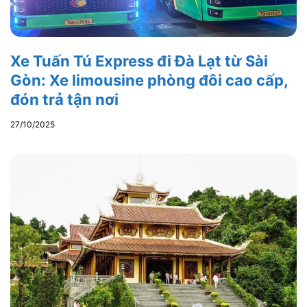
Xe Tuấn Tú Express đi Đà Lạt từ Sài
Gòn: Xe limousine phòng đôi cao cấp,
đón trả tận nơi
27/10/2025