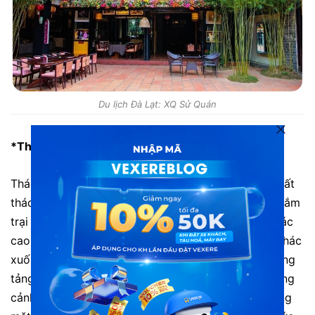
Du lịch Đà Lạt: XQ Sử Quán
*Thác Pongour
Thác Pongour được mệnh danh là Nam Thiên đệ nhất
thác. Nơi đây vô cùng thích hợp cho du khách tới cắm
trại và nghỉ dưỡng. Nhìn từ xa, du khách sẽ thấy thác
cao khoảng 50m. Nhiều tầng thác đổ từ trên đỉnh thác
xuống tung bọt trắng xóa. Mặt hồ rộng lớn với những
tảng đá nhấp nhô bao quanh thác tạo nên một khung
cảnh thiên nhiên hùng vĩ, thơ mộng. Chạm tay xuống