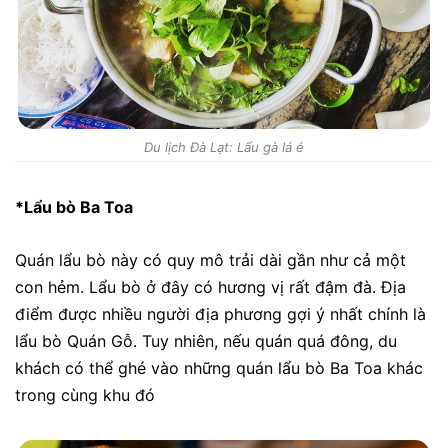
Du lịch Đà Lạt: Lẩu gà lá é
*Lẩu bò Ba Toa
Quán lẩu bò này có quy mô trải dài gần như cả một
con hẻm. Lẩu bò ở đây có hương vị rất đậm đà. Địa
điểm được nhiều người địa phương gợi ý nhất chính là
lẩu bò Quán Gỗ. Tuy nhiên, nếu quán quá đông, du
khách có thể ghé vào những quán lẩu bò Ba Toa khác
trong cùng khu đó