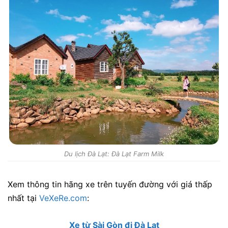
Du lịch Đà Lạt: Đà Lạt Farm Milk
Xem thông tin hãng xe trên tuyến đường với giá thấp
nhất tại
VeXeRe.com
:
Xe từ Sài Gòn đi Đà Lạt