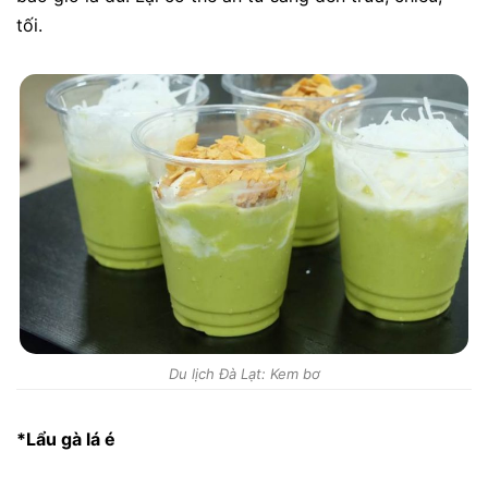
tối.
Du lịch Đà Lạt: Kem bơ
*Lẩu gà lá é