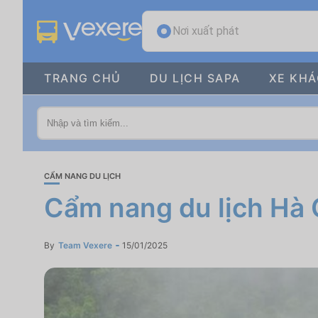
Nơi xuất phát
TRANG CHỦ
DU LỊCH SAPA
XE KH
CẨM NANG DU LỊCH
Cẩm nang du lịch Hà G
By
Team Vexere
15/01/2025