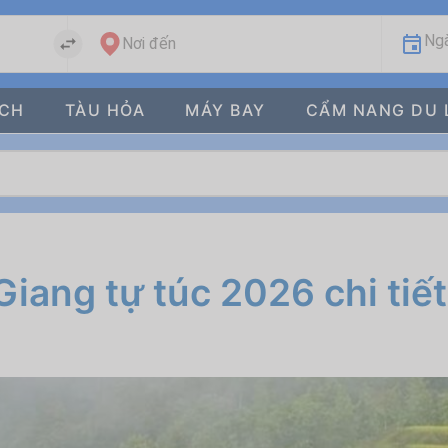
Ngà
Nơi đến
ÁCH
TÀU HỎA
MÁY BAY
CẨM NANG DU 
iang tự túc 2026 chi tiết