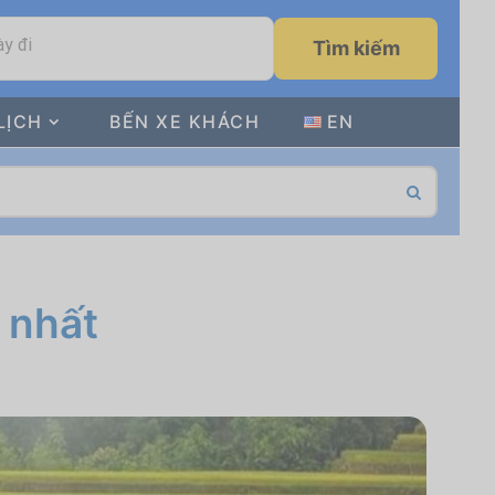
y đi
Tìm kiếm
LỊCH
BẾN XE KHÁCH
EN
 nhất