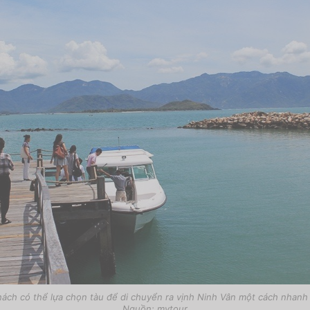
ách có thể lựa chọn tàu để di chuyển ra vịnh Ninh Vân một cách nhanh
Nguồn: mytour