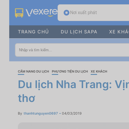
Nơi xuất phát
TRANG CHỦ
DU LỊCH SAPA
XE KH
CẨM NANG DU LỊCH
PHƯƠNG TIỆN DU LỊCH
XE KHÁCH
Du lịch Nha Trang: Vị
thơ
By
thanhtunguyen0697
04/03/2019