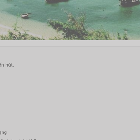
n hút.
dạng