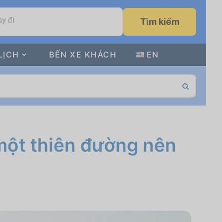
y đi
Tìm kiếm
LỊCH
BẾN XE KHÁCH
EN
 một thiên đường nên