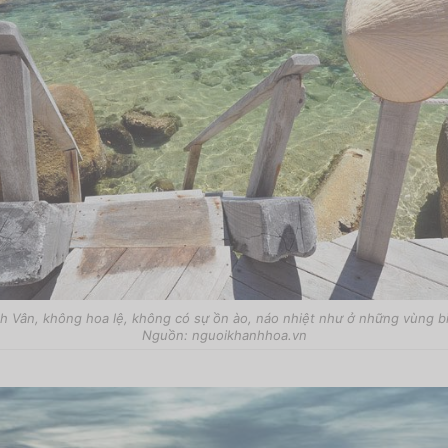
h Vân, không hoa lệ, không có sự ồn ào, náo nhiệt như ở những vùng b
Nguồn: nguoikhanhhoa.vn