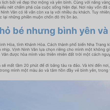
 lịch bởi vẻ đẹp thơ mộng và yên bình. Cùng với nắng vàng,
ếu nét chấm phá của cuộc sống hiện đại. Nơi này vốn đã q
 Ninh Vân có lẽ vẫn còn xa lạ với nhiều du khách. Tuy nhiên
ác lại những phiền muộn chốn đô thị ồn ào.
nhỏ bé nhưng bình yên và
 Ninh Hòa, tỉnh Khánh Hòa. Cách thành phố biển Nha Trang 
 nhịp. Vịnh Ninh Vân lựa chọn riêng cho mình một không gi
h Vân được hòa mình vào thiên nhiên đất trời một cách ngu
ạn sẽ mất tầm 20 phút để đi bằng tàu ra đảo. Và khi đến nơ
trong mình một màu áo và tâm hồn đầy vẻ bình yên, trong v