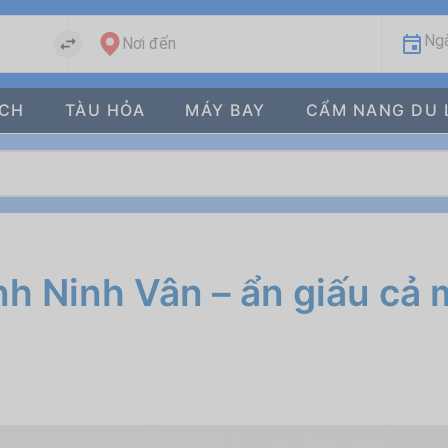
Ngà
Nơi đến
ÁCH
TÀU HỎA
MÁY BAY
CẨM NANG DU 
nh Ninh Vân – ẩn giấu cả