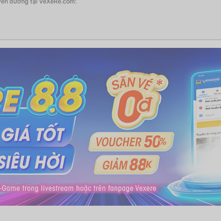
yến đường tại VeXeRe.com: