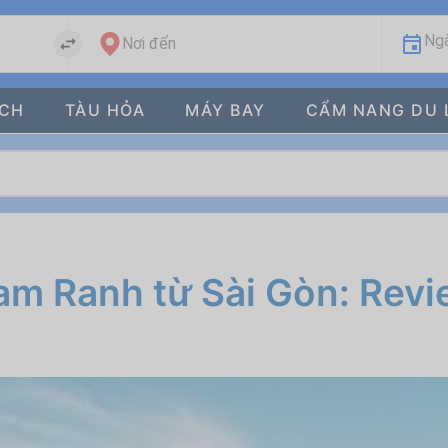
Ngà
Nơi đến
ÁCH
TÀU HỎA
MÁY BAY
CẨM NANG DU 
m Ranh từ Sài Gòn: Revi