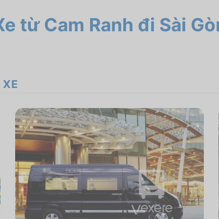
Xe từ Cam Ranh đi Sài Gò
 XE