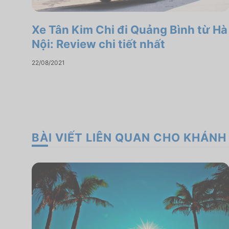
Xe Tân Kim Chi đi Quảng Bình từ Hà
Nội: Review chi tiết nhất
22/08/2021
BÀI VIẾT LIÊN QUAN CHO KHÁNH