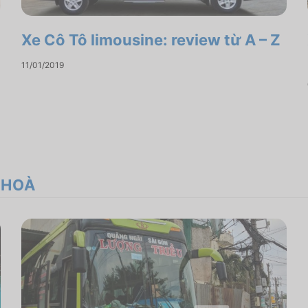
Xe Cô Tô limousine: review từ A – Z
11/01/2019
 HOÀ