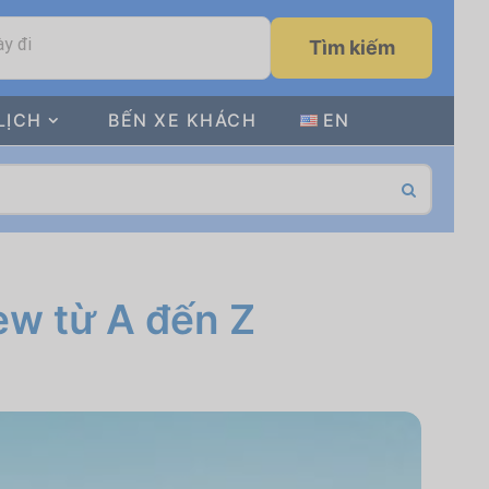
y đi
Tìm kiếm
LỊCH
BẾN XE KHÁCH
EN
ew từ A đến Z