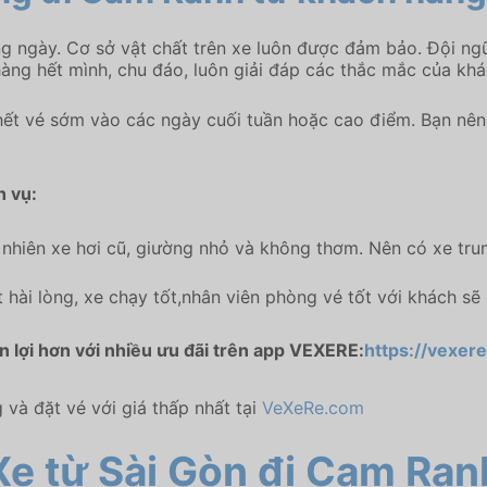
g ngày. Cơ sở vật chất trên xe luôn được đảm bảo. Đội ngũ
àng hết mình, chu đáo, luôn giải đáp các thắc mắc của khá
ết vé sớm vào các ngày cuối tuần hoặc cao điểm. Bạn nên 
h vụ:
 nhiên xe hơi cũ, giường nhỏ và không thơm. Nên có xe trun
hài lòng, xe chạy tốt,nhân viên phòng vé tốt với khách sẽ 
ện lợi hơn với nhiều ưu đãi trên app VEXERE:
https://vexere
và đặt vé với giá thấp nhất tại
VeXeRe.com
Xe từ Sài Gòn đi Cam Ran