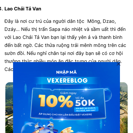
Lao Chải Tả Van
Đây là nơi cư trú của người dân tộc
Mông, Dzao,
Dzáy… Nếu thị trấn Sapa náo nhiệt và sầm uất thì đến
với Lao Chải Tả Van bạn lại thấy yên ả và thanh bình
đến bất ngờ. Các thửa ruộng trải mênh mông trên các
sườn đồi. Nếu nghỉ chân tại nơi đây bạn sẽ có cơ hội
thưởng thức nhiều món ăn đặc trưng của người dân.
Các nguyên liệu đều do học nuôi trồng
.