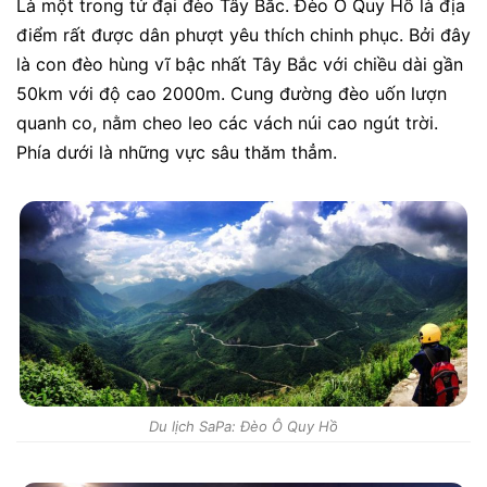
Là một trong tứ đại đèo Tây Bắc. Đèo Ô Quy Hồ là địa
điểm rất được dân phượt yêu thích chinh phục. Bởi đây
là con đèo hùng vĩ bậc nhất Tây Bắc với chiều dài gần
50km với độ cao 2000m. Cung đường đèo uốn lượn
quanh co, nằm cheo leo các vách núi cao ngút trời.
Phía dưới là những vực sâu thăm thẳm.
Du lịch SaPa: Đèo Ô Quy Hồ