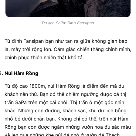
Du lịch SaPa: Đỉnh Fansipan
Từ đỉnh Fansipan bạn như tan ra giữa không gian bao
la, mây trời rộng lớn. Cảm giác chiến thắng chính mình,
chinh phục thiên nhiên thật khó tả.
Núi Hàm Rồng
Từ độ cao 1800m, núi Hàm Rồng là điểm đến mà du
khách nên thử. Bạn có thể chiêm ngưỡng được cả thị
trấn SaPa trên một cái chòi. Thị trấn ở một góc nhìn
khác. Những con đường, khách sạn, khu du lịch bỗng
nhỏ bé dưới chân bạn. Không chỉ có thế, trên núi Hàm
Rồng bạn còn được ngắm những vườn hoa đủ sắc màu
và len qua những khe núi đá nhỏ ở vườn đá Thạch