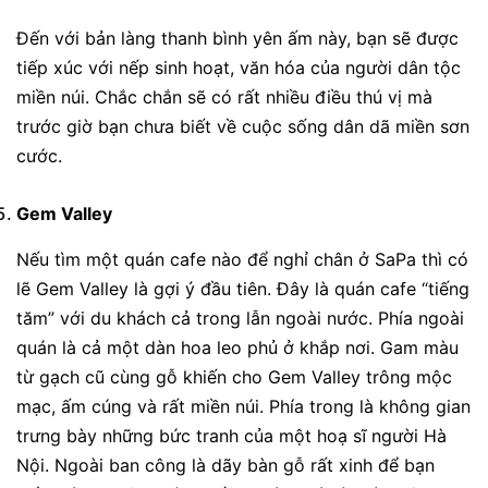
Đến với bản làng thanh bình yên ấm này, bạn sẽ được
tiếp xúc với nếp sinh hoạt, văn hóa của người dân tộc
miền núi. Chắc chắn sẽ có rất nhiều điều thú vị mà
trước giờ bạn chưa biết về cuộc sống dân dã miền sơn
cước.
Gem Valley
Nếu tìm một quán cafe nào để nghỉ chân ở SaPa thì có
lẽ Gem Valley là gợi ý đầu tiên. Đây là quán cafe “tiếng
tăm” với du khách cả trong lẫn ngoài nước. Phía ngoài
quán là cả một dàn hoa leo phủ ở khắp nơi. Gam màu
từ gạch cũ cùng gỗ khiến cho Gem Valley trông mộc
mạc, ấm cúng và rất miền núi. Phía trong là không gian
trưng bày những bức tranh của một hoạ sĩ người Hà
Nội. Ngoài ban công là dãy bàn gỗ rất xinh để bạn