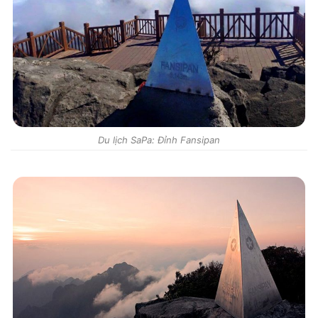
Du lịch SaPa: Đỉnh Fansipan