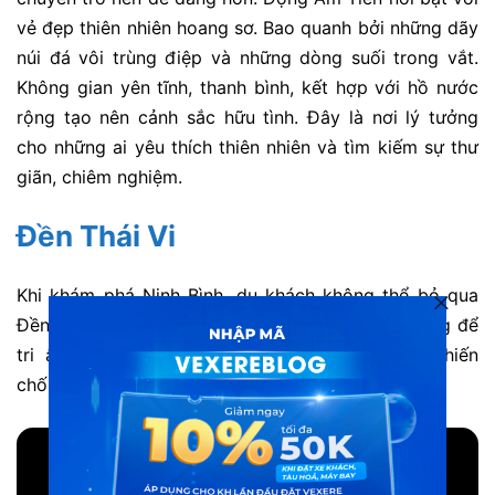
vẻ đẹp thiên nhiên hoang sơ. Bao quanh bởi những dãy
núi đá vôi trùng điệp và những dòng suối trong vắt.
Không gian yên tĩnh, thanh bình, kết hợp với hồ nước
rộng tạo nên cảnh sắc hữu tình. Đây là nơi lý tưởng
cho những ai yêu thích thiên nhiên và tìm kiếm sự thư
giãn, chiêm nghiệm.
Đền Thái Vi
Khi khám phá Ninh Bình, du khách không thể bỏ qua
Đền Thái Vi. Một công trình lịch sử được xây dựng để
tri ân công ơn của các vua Trần trong cuộc chiến
chống giặc Nguyên Mông.