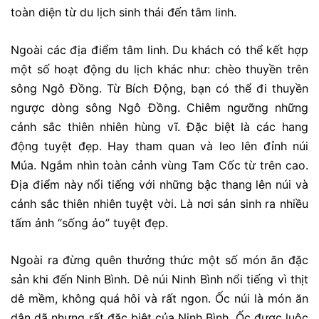
toàn diện từ du lịch sinh thái đến tâm linh.
Ngoài các địa điểm tâm linh. Du khách có thể kết hợp
một số hoạt động du lịch khác như: chèo thuyền trên
sông Ngô Đồng. Từ Bích Động, bạn có thể đi thuyền
ngược dòng sông Ngô Đồng. Chiêm ngưỡng những
cảnh sắc thiên nhiên hùng vĩ. Đặc biệt là các hang
động tuyệt đẹp. Hay tham quan và leo lên đỉnh núi
Múa. Ngắm nhìn toàn cảnh vùng Tam Cốc từ trên cao.
Địa điểm này nổi tiếng với những bậc thang lên núi và
cảnh sắc thiên nhiên tuyệt vời. Là nơi sản sinh ra nhiều
tấm ảnh “sống ảo” tuyệt đẹp.
Ngoài ra đừng quên thưởng thức một số món ăn đặc
sản khi đến Ninh Bình. Dê núi Ninh Bình nổi tiếng vì thịt
dê mềm, không quá hôi và rất ngon. Ốc núi là món ăn
dân dã nhưng rất đặc biệt của Ninh Bình. Ốc được luộc