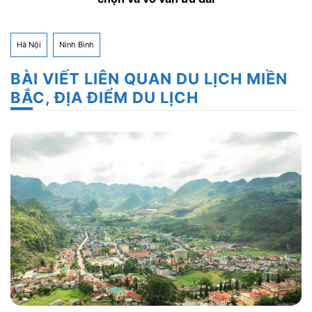
Hà Nội
Ninh Bình
BÀI VIẾT LIÊN QUAN DU LỊCH MIỀN
BẮC, ĐỊA ĐIỂM DU LỊCH