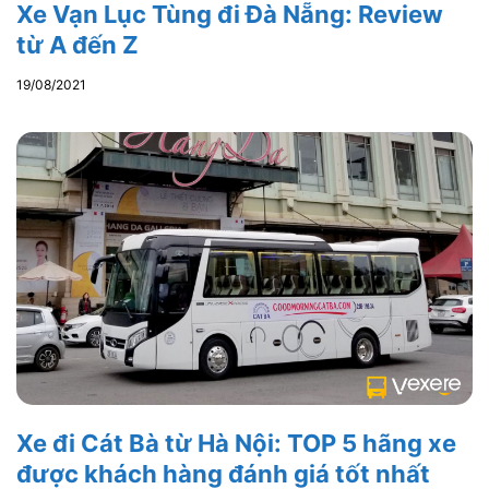
Xe Vạn Lục Tùng đi Đà Nẵng: Review
từ A đến Z
19/08/2021
Xe đi Cát Bà từ Hà Nội: TOP 5 hãng xe
được khách hàng đánh giá tốt nhất