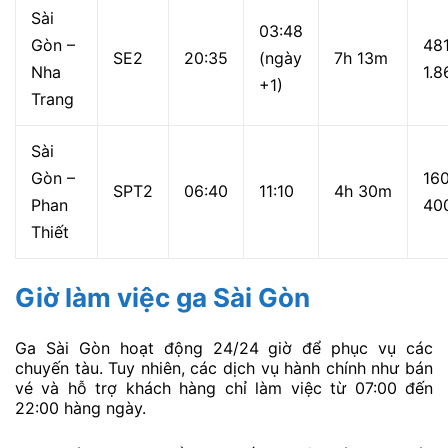
Sài
03:48
Gòn –
48
SE2
20:35
(ngày
7h 13m
Nha
1.8
+1)
Trang
Sài
Gòn –
16
SPT2
06:40
11:10
4h 30m
Phan
40
Thiết
Giờ làm việc ga Sài Gòn
Ga Sài Gòn hoạt động 24/24 giờ để phục vụ các
chuyến tàu. Tuy nhiên, các dịch vụ hành chính như bán
vé và hỗ trợ khách hàng chỉ làm việc từ 07:00 đến
22:00 hàng ngày.