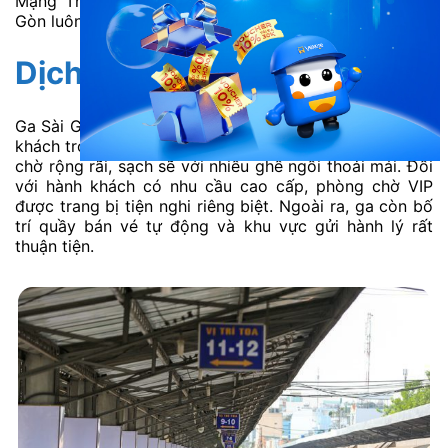
Mạng Tháng Tám, việc kết nối giao thông từ Ga Sài
Gòn luôn nhanh chóng và linh hoạt.
Dịch vụ và tiện ích tại ga
Ga Sài Gòn cung cấp đầy đủ các tiện ích phục vụ hành
khách trong suốt hành trình di chuyển bằng tàu. Phòng
chờ rộng rãi, sạch sẽ với nhiều ghế ngồi thoải mái. Đối
với hành khách có nhu cầu cao cấp, phòng chờ VIP
được trang bị tiện nghi riêng biệt. Ngoài ra, ga còn bố
trí quầy bán vé tự động và khu vực gửi hành lý rất
thuận tiện.