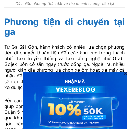
Có nhiều phương thức đặt vé tàu nhanh chóng, tiện lợi
Phương tiện di chuyển tại
ga
Từ Ga Sài Gòn, hành khách có nhiều lựa chọn phương
tiện di chuyển thuận tiện đến các khu vực trong thành
phố. Taxi truyền thống và taxi công nghệ như Grab,
Gojek luôn có sẵn ngay trước cổng ga. Ngoài ra, nhiều
người dân địa phương lựa chọn xe ôm hoặc xe máy cá
nhân để tiết kiệm thời gian và chi phí di chuyển. Nếu
cần di chuyển xa hoặc đi theo nhóm đông người, thuê
xe du lịch cũng là phương án hợp lý.
Bên cạnh đó, hệ thống xe buýt nội thành kết nối với ga
giúp bạn dễ dàng đến các quận trung tâm như Quận 1,
Quận 5 hay Quận 10. Một số tuyến xe buýt phổ biến đi
qua khu vực ga bao gồm tuyến 7, 150 và 65. Với vị trí
gần các trục đường lớn như Nguyễn Thông, Cách