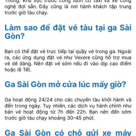
Thông. Khu vực trước cổng luôn có taxi và xe công
nghệ đợi sẵn. Đây cũng là nơi hành khách tập trung
trước giờ tàu chạy.
Làm sao để đặt vé tàu tại ga Sài
Gòn?
Bạn có thể đặt vé trực tiếp tại quầy vé trong ga. Ngoài
ra, các ứng dụng đặt vé như Vexere cũng hỗ trợ mua
vé dễ dàng. Nên đặt vé sớm nếu đi vào dịp cao điểm
hoặc lễ Tết.
Ga Sài Gòn mở cửa lúc mấy giờ?
Ga hoạt động 24/24 cho các chuyến tàu khởi hành và
đến trong ngày. Tuy nhiên, các dịch vụ hành chính như
bán vé hoạt động từ 7h đến 22h. Bạn nên đến sớm
trước giờ tàu chạy khoảng 30–45 phút.
Ga Sài Gòn có chỗ gửi xe máy