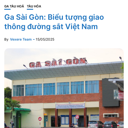
GA TÀU HOẢ
TÀU HỎA
Ga Sài Gòn: Biểu tượng giao
thông đường sắt Việt Nam
By
Vexere Team
15/05/2025