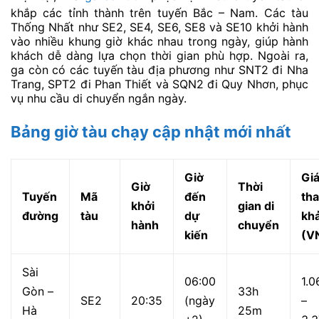
khắp các tỉnh thành trên tuyến Bắc – Nam. Các tàu
Thống Nhất như SE2, SE4, SE6, SE8 và SE10 khởi hành
vào nhiều khung giờ khác nhau trong ngày, giúp hành
khách dễ dàng lựa chọn thời gian phù hợp. Ngoài ra,
ga còn có các tuyến tàu địa phương như SNT2 đi Nha
Trang, SPT2 đi Phan Thiết và SQN2 đi Quy Nhơn, phục
vụ nhu cầu di chuyển ngắn ngày.
Bảng giờ tàu chạy cập nhật mới nhất
Giờ
Giá
Giờ
Thời
Tuyến
Mã
đến
th
khởi
gian di
đường
tàu
dự
kh
hành
chuyển
kiến
(V
Sài
06:00
1.0
Gòn –
33h
SE2
20:35
(ngày
–
Hà
25m