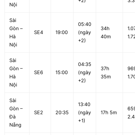
+2)
3.
Nội
Sài
05:40
Gòn –
34h
1.0
SE4
19:00
(ngày
Hà
40m
1.7
+2)
Nội
Sài
04:35
Gòn –
37h
96
SE6
15:00
(ngày
Hà
35m
1.7
+2)
Nội
Sài
13:40
Gòn –
65
SE2
20:35
(ngày
17h 5m
Đà
2.
+1)
Nẵng