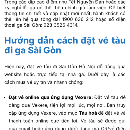
Trong các dịp cao điểm như Tết Nguyên Đán hoặc các
kỳ nghỉ lễ, ga có thể điều chỉnh giờ làm việc. Để biết
thông tin chi tiết và cập nhật mới nhất, hành khách có
thể liên hệ qua tổng đài 1900 636 212 hoặc số điện
thoại ga Sài Gòn: 028 3526 4314.
Hướng dẫn cách đặt vé tàu
đi ga Sài Gòn
Hiện nay, đặt vé tàu đi Sài Gòn Hà Nội dễ dàng qua
website hoặc trực tiếp tại nhà ga. Dưới đây là các
cách mua vé uy tín và nhanh chóng:
Đặt vé online qua ứng dụng Vexere:
Đặt vé tàu dễ
dàng qua Vexere, tiện lợi mọi lúc, mọi nơi. Bạn truy
cập ứng dụng Vexere, vào mục
Tàu hoả
để đặt vé và
thanh toán online cực tiện lợi. Vé tàu sẽ được gửi
qua email hoặc ứng dụng dưới dạng mã QR/vé điện