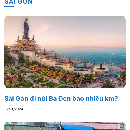
SÀI GÒN
Sài Gòn đi núi Bà Đen bao nhiêu km?
02/11/2024