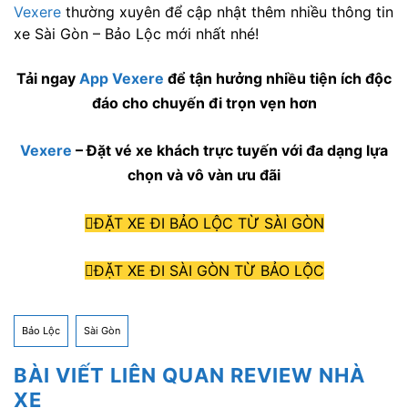
Vexere
thường xuyên để cập nhật thêm nhiều thông tin
xe Sài Gòn – Bảo Lộc mới nhất nhé!
Tải ngay
App Vexere
để tận hưởng nhiều tiện ích độc
đáo cho chuyến đi trọn vẹn hơn
Vexere
– Đặt vé xe khách trực tuyến với đa dạng lựa
chọn và vô vàn ưu đãi
ĐẶT XE ĐI BẢO LỘC TỪ SÀI GÒN
ĐẶT XE ĐI SÀI GÒN TỪ BẢO LỘC
Bảo Lộc
Sài Gòn
BÀI VIẾT LIÊN QUAN REVIEW NHÀ
XE