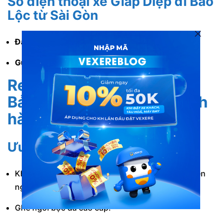
Số điện thoại xe Giáp Diệp đi Bảo
Lộc từ Sài Gòn
Đặt vé:
1900 88 86 84.
Gửi hàng:
0907 497 749 – 0852 449 749.
Review nhà xe Giáp Diệp
Bảo Lộc – Sài Gòn từ khách
hàng
Ưu điểm
Không gian xe rộng rãi. Đảm bảo sự thoải mái, tiện
nghi cho hành khách.
Ghế ngồi bọc da cao cấp.