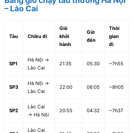
Bảng giờ chạy tàu thường Hà Nội
– Lào Cai
Giờ
Thời
Giờ
Tàu
Chiều đi
khởi
gian
đến
hành
đi
Hà Nội →
SP1
21:35
05:30
~7h55
Lào Cai
Hà Nội →
SP3
22:00
06:05
~8h05
Lào Cai
Lào Cai
SP2
20:55
04:32
~7h37
→ Hà Nội
Lào Cai