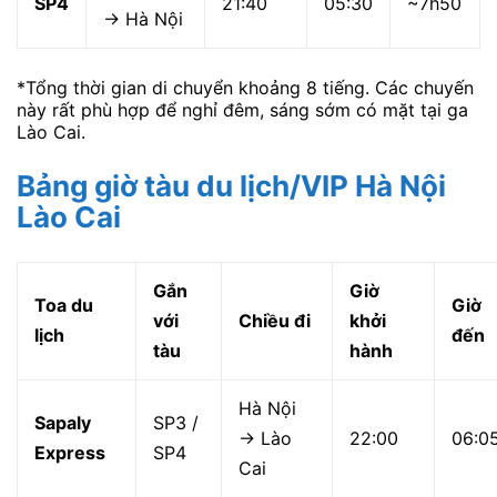
SP4
21:40
05:30
~7h50
→ Hà Nội
*Tổng thời gian di chuyển khoảng 8 tiếng. Các chuyến
này rất phù hợp để nghỉ đêm, sáng sớm có mặt tại ga
Lào Cai.
Bảng giờ tàu du lịch/VIP Hà Nội
Lào Cai
Gắn
Giờ
Toa du
Giờ
với
Chiều đi
khởi
lịch
đến
tàu
hành
Hà Nội
Sapaly
SP3 /
→ Lào
22:00
06:0
Express
SP4
Cai