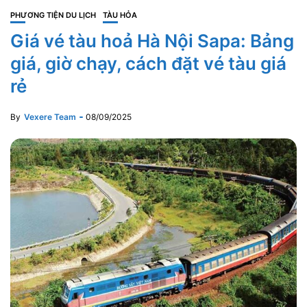
PHƯƠNG TIỆN DU LỊCH
TÀU HỎA
Giá vé tàu hoả Hà Nội Sapa: Bảng
giá, giờ chạy, cách đặt vé tàu giá
rẻ
By
Vexere Team
08/09/2025