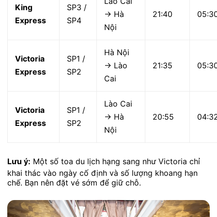
Lào Cai
King
SP3 /
→ Hà
21:40
05:3
Express
SP4
Nội
Hà Nội
Victoria
SP1 /
→ Lào
21:35
05:3
Express
SP2
Cai
Lào Cai
Victoria
SP1 /
→ Hà
20:55
04:3
Express
SP2
Nội
Lưu ý:
Một số toa du lịch hạng sang như Victoria chỉ
khai thác vào ngày cố định và số lượng khoang hạn
chế. Bạn nên đặt vé sớm để giữ chỗ.