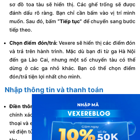
sơ đồ toa tàu sẽ hiển thị. Các ghế trống sẽ được
đánh dấu rõ ràng. Bạn chỉ cần bấm vào vị trí mình
muốn. Sau đó, bấm
“Tiếp tục”
để chuyển sang bước
tiếp theo.
Chọn điểm đón/trả:
Vexere sẽ hiển thị các điểm đón
và trả trên hành trình. Mặc dù bạn đi từ ga Hà Nội
đến ga Lào Cai, nhưng một số chuyến tàu có thể
dừng ở các ga nhỏ khác. Bạn có thể chọn điểm
đón/trả tiện lợi nhất cho mình.
Nhập thông tin và thanh toán
Điền thông tin hành khách:
Bạn cần nhập đầy đủ và
chính xác các thông tin cá nhân như họ tên, số điện
thoại và email. Thông tin này rất quan trọng để nhận
vé điện tử và để nhân viên đường sắt kiểm tra khi lên
tàu.