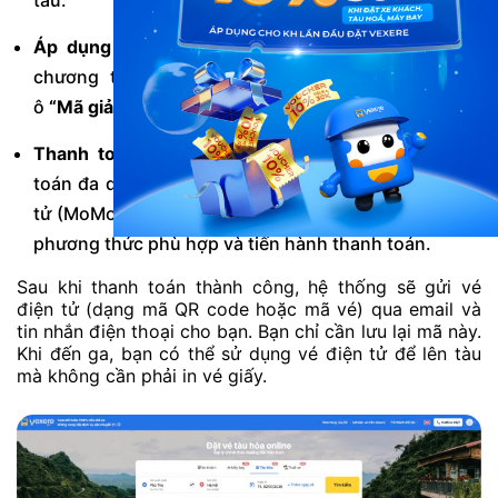
Áp dụng mã giảm giá:
Nếu có mã giảm giá hoặc
chương trình khuyến mãi, bạn có thể nhập vào
ô
“Mã giảm giá”
để được giảm giá vé.
Thanh toán:
Vexere hỗ trợ nhiều hình thức thanh
toán đa dạng và tiện lợi như thẻ ngân hàng, ví điện
tử (MoMo, ZaloPay, VNPAY, ShopeePay…). Bạn chọn
phương thức phù hợp và tiến hành thanh toán.
Sau khi thanh toán thành công, hệ thống sẽ gửi vé
điện tử (dạng mã QR code hoặc mã vé) qua email và
tin nhắn điện thoại cho bạn. Bạn chỉ cần lưu lại mã này.
Khi đến ga, bạn có thể sử dụng vé điện tử để lên tàu
mà không cần phải in vé giấy.