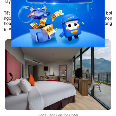
Tây Bắc.
Tất cả các phòng đều có ban công hướng núi, hồ bơi
ngoài trời và khu nhà hàng sang trọng. Đây là lựa chọn
hoàn hảo cho những ai muốn nghỉ dưỡng trong không
gian sang trọng, yên bình.
Pao’s Sapa Leisure Hotel