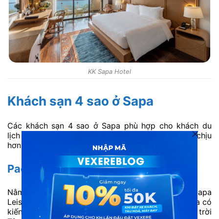
KK Sapa Hotel
Khách sạn 4 sao ở Sapa
Các khách sạn 4 sao ở Sapa phù hợp cho khách du
lịch muốn trải nghiệm chất lượng tốt nhưng giá dễ chịu
hơn nhóm 5 sao.
Pao’s Sapa Leisure Hotel
Nằm bên sườn thung lũng Mường Hoa, Pao’s Sapa
Leisure Hotel là một trong những khách sạn ở Sapa có
kiến trúc uốn cong độc đáo. Hòa mình giữa mây trời