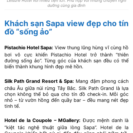
Leisure Hotel với nhiều tiện ích. Phù hợp với những chuyến nghỉ
dưỡng cùng gia đình
Khách sạn Sapa view đẹp cho tín
đồ “sống ảo”
Pistachio Hotel Sapa:
View thung lũng hùng vĩ cùng hồ
bơi vô cực khiến Pistachio Hotel trở thành “thiên
đường sống ảo”. Từng góc của khách sạn đều có thể
biến thành khung hình đẹp mê hồn.
Silk Path Grand Resort & Spa:
Mang đậm phong cách
châu Âu giữa núi rừng Tây Bắc. Silk Path Grand là lựa
chọn không thể bỏ qua cho tín đồ check-in. Mỗi góc
nhỏ – từ vườn hồng đến quầy bar – đều mang nét đẹp
tinh tế.
Hotel de la Coupole – MGallery:
Được mệnh danh là
“kiệt tác nghệ thuật giữa lòng Sapa”. Hotel de la