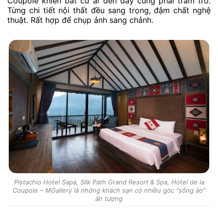
Coupole khiến bất cứ ai đến đây cũng phải trầm trồ.
Từng chi tiết nội thất đều sang trọng, đậm chất nghệ
thuật. Rất hợp để chụp ảnh sang chảnh.
Pistachio Hotel Sapa, Silk Path Grand Resort & Spa, Hotel de la
Coupole – MGallery là những khách sạn có nhiều góc “sống ảo”
ấn tượng