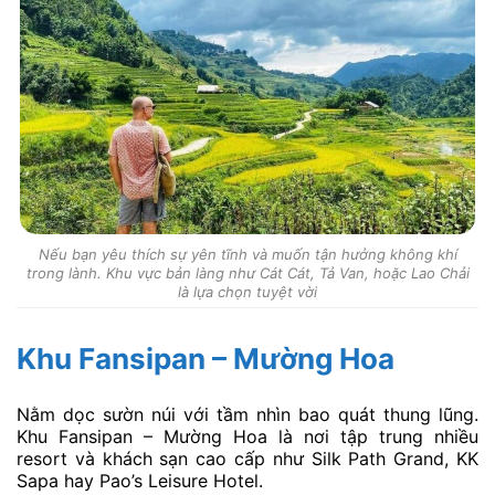
Nếu bạn yêu thích sự yên tĩnh và muốn tận hưởng không khí
trong lành. Khu vực bản làng như Cát Cát, Tả Van, hoặc Lao Chải
là lựa chọn tuyệt vời
Khu Fansipan – Mường Hoa
Nằm dọc sườn núi với tầm nhìn bao quát thung lũng.
Khu Fansipan – Mường Hoa là nơi tập trung nhiều
resort và khách sạn cao cấp như Silk Path Grand, KK
Sapa hay Pao’s Leisure Hotel.