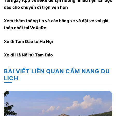
Tải ngay
App VeXeRe
để tận hưởng nhiều tiện ích độc
đáo cho chuyến đi trọn vẹn hơn
Xem thêm thông tin vé các hãng xe và đặt vé với giá
thấp nhất tại
VeXeRe
Xe đi Tam Đảo từ Hà Nội
Xe đi Hà Nội từ Tam Đảo
BÀI VIẾT LIÊN QUAN CẨM NANG DU
LỊCH