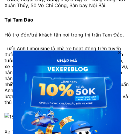
Xuân Thủy, 50 Võ Chí Công, Sân bay Nội Bài.
Tại Tam Đảo
Hỗ trợ đón/trả khách tận nơi trong thị trấn Tam Đảo.
Tuấn Anh Limousine là nhà xe hoạt động trên tuyến
đường Hà Nội – Tam Đảo được nhiều hành khách tin
tưởng lựa chọn. Phục vụ dòng xe limousine cao cấp,
xe khách Tuấn Anh luôn chú trọng chất lượng phục vụ,
nâng cao hệ thống tiện ích phù hợp với nhu cầu của
hành khách. Xe limousine từ Hà Nội đi Tam Đảo tuy
nhiều, thời gian di chuyển nhanh chóng, nhưng xe Tuấn
Anh Limousine đi Tam Đảo luôn là sự lựa chọn chất
lượng cho hành khách muốn có trải nghiệm an toàn và
thú vị.
Xe Tuấn Anh Limousine đi Tam Đảo