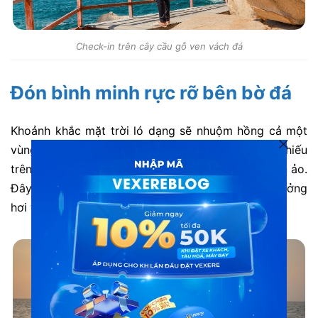
Check-in trên cây cầu gỗ ven vách đá
Đón bình minh rực rỡ bên bờ đá
Khoảnh khắc mặt trời ló dạng sẽ nhuộm hồng cả một
vùng trời biển bao la. Ánh sáng lấp lánh phản chiếu
trên những hố nước tạo nên vẻ đẹp lung linh huyền ảo.
Đây chính là giây phút tĩnh lặng nhất để bạn tận hưởng
hơi thở thiên nhiên.