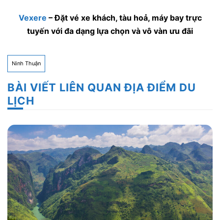
Vexere
– Đặt vé xe khách, tàu hoả, máy bay trực
tuyến với đa dạng lựa chọn và vô vàn ưu đãi
Ninh Thuận
BÀI VIẾT LIÊN QUAN ĐỊA ĐIỂM DU
LỊCH