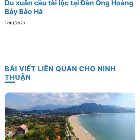
Du xuân cầu tài lộc tại Đền Ông Hoàng
Bảy Bảo Hà
17/01/2020
BÀI VIẾT LIÊN QUAN CHO NINH
THUẬN