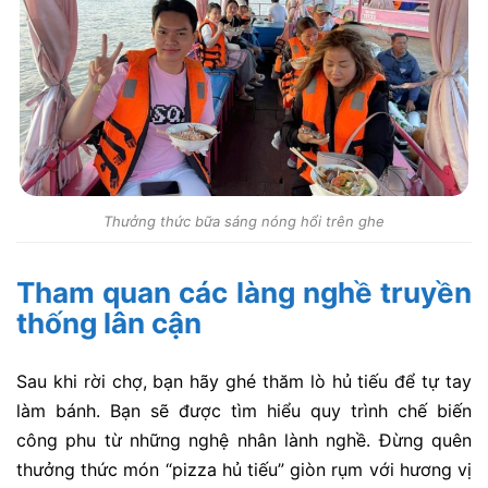
Thưởng thức bữa sáng nóng hổi trên ghe
Tham quan các làng nghề truyền
thống lân cận
Sau khi rời chợ, bạn hãy ghé thăm lò hủ tiếu để tự tay
làm bánh. Bạn sẽ được tìm hiểu quy trình chế biến
công phu từ những nghệ nhân lành nghề. Đừng quên
thưởng thức món “pizza hủ tiếu” giòn rụm với hương vị