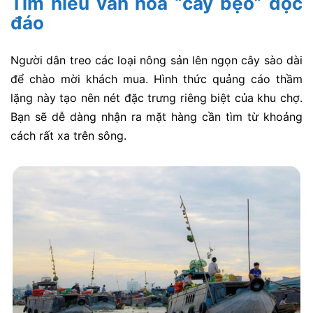
Tìm hiểu văn hóa “cây bẹo” độc
đáo
Người dân treo các loại nông sản lên ngọn cây sào dài
để chào mời khách mua. Hình thức quảng cáo thầm
lặng này tạo nên nét đặc trưng riêng biệt của khu chợ.
Bạn sẽ dễ dàng nhận ra mặt hàng cần tìm từ khoảng
cách rất xa trên sông.