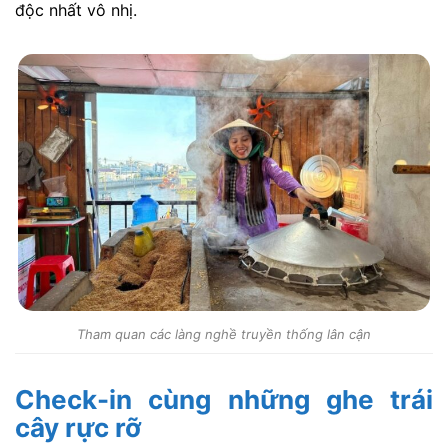
độc nhất vô nhị.
Tham quan các làng nghề truyền thống lân cận
Check-in cùng những ghe trái
cây rực rỡ