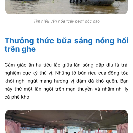
Tìm hiểu văn hóa “cây bẹo” độc đáo
Thưởng thức bữa sáng nóng hổi
trên ghe
Cảm giác ăn hủ tiếu lắc giữa làn sóng dập dìu là trải
nghiệm cực kỳ thú vị. Những tô bún riêu cua đồng tỏa
khói nghi ngút mang hương vị đậm đà khó quên. Bạn
hãy thử một lần ngồi trên mạn thuyền và nhâm nhi ly
cà phê kho.