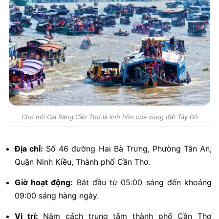
Chợ nổi Cái Răng Cần Thơ là linh hồn của vùng đất Tây Đô
Địa chỉ:
Số 46 đường Hai Bà Trưng, Phường Tân An,
Quận Ninh Kiều, Thành phố Cần Thơ.
Giờ hoạt động:
Bắt đầu từ 05:00 sáng đến khoảng
09:00 sáng hàng ngày.
Vị trí:
Nằm cách trung tâm thành phố Cần Thơ