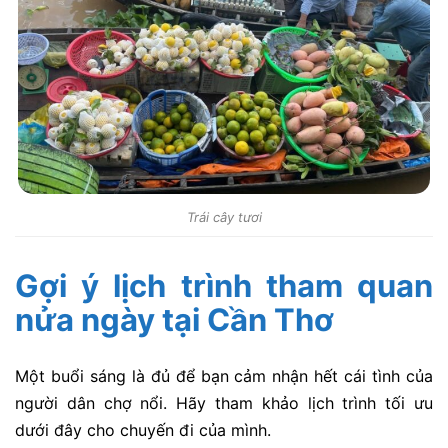
Trái cây tươi
Gợi ý lịch trình tham quan
nửa ngày tại Cần Thơ
Một buổi sáng là đủ để bạn cảm nhận hết cái tình của
người dân chợ nổi. Hãy tham khảo lịch trình tối ưu
dưới đây cho chuyến đi của mình.