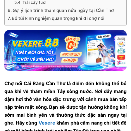
Trái cây tươi
Gợi ý lịch trình tham quan nửa ngày tại Cần Thơ
Bỏ túi kinh nghiệm quan trọng khi đi chợ nổi
Chợ nổi Cái Răng Cần Thơ là điểm đến không thể bỏ
qua khi về thăm miền Tây sông nước. Nơi đây mang
đậm hơi thở văn hóa đặc trưng với cảnh mua bán tấp
nập trên mặt sông. Bạn sẽ được tận hưởng không khí
sớm mai bình yên và thưởng thức đặc sản ngay tại
ghe. Hãy cùng
Vexere
khám phá cẩm nang chi tiết để
có một hành trình trải nghiệm Tây Đô trọn vẹn nhất.