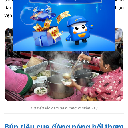
dai tạo nên sức hút khó cưỡng. Bạn sẽ cảm nhận trọn
vẹn tinh túy ẩm thực của vùng đất Tây Đô.
Hủ tiếu lắc đậm đà hương vị miền Tây
Bún riêu cua đồng nóng hổi thơm