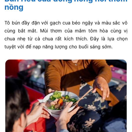
nồng
Tô bún đầy đặn với gạch cua béo ngậy và màu sắc vô
cùng bắt mắt. Mùi thơm của mắm tôm hòa cùng vị
chua nhẹ từ cà chua rất kích thích. Đây là lựa chọn
tuyệt vời để nạp năng lượng cho buổi sáng sớm.