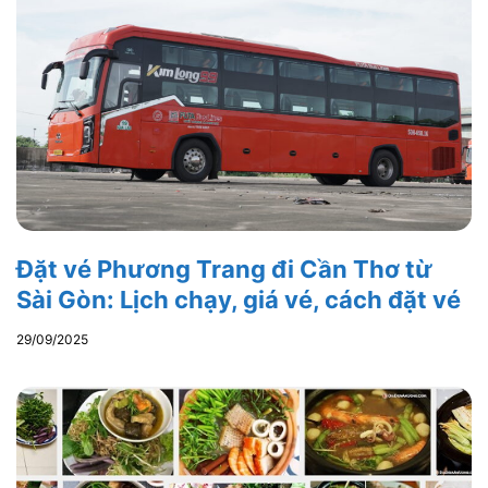
Đặt vé Phương Trang đi Cần Thơ từ
Sài Gòn: Lịch chạy, giá vé, cách đặt vé
29/09/2025