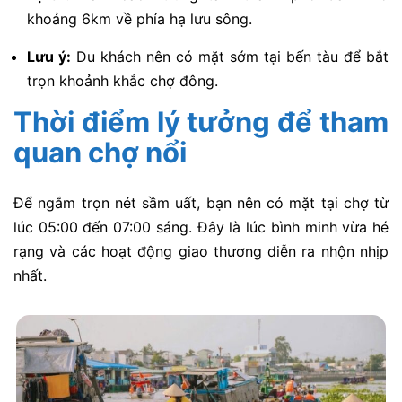
khoảng 6km về phía hạ lưu sông.
Lưu ý:
Du khách nên có mặt sớm tại bến tàu để bắt
trọn khoảnh khắc chợ đông.
Thời điểm lý tưởng để tham
quan chợ nổi
Để ngắm trọn nét sầm uất, bạn nên có mặt tại chợ từ
lúc 05:00 đến 07:00 sáng. Đây là lúc bình minh vừa hé
rạng và các hoạt động giao thương diễn ra nhộn nhịp
nhất.