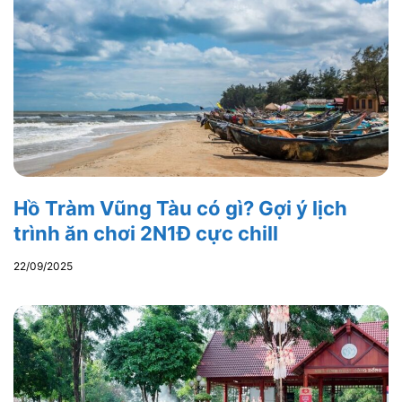
Hồ Tràm Vũng Tàu có gì? Gợi ý lịch
trình ăn chơi 2N1Đ cực chill
22/09/2025