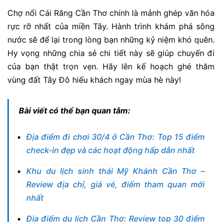
Chợ nổi Cái Răng Cần Thơ chính là mảnh ghép văn hóa
rực rỡ nhất của miền Tây. Hành trình khám phá sông
nước sẽ để lại trong lòng bạn những kỷ niệm khó quên.
Hy vọng những chia sẻ chi tiết này sẽ giúp chuyến đi
của bạn thật trọn vẹn. Hãy lên kế hoạch ghé thăm
vùng đất Tây Đô hiếu khách ngay mùa hè này!
Bài viết có thể bạn quan tâm:
Địa điểm đi chơi 30/4 ở Cần Thơ: Top 15 điểm
check-in đẹp và các hoạt động hấp dẫn nhất
Khu du lịch sinh thái Mỹ Khánh Cần Thơ –
Review địa chỉ, giá vé, điểm tham quan mới
nhất
Địa điểm du lịch Cần Thơ: Review top 30 điểm