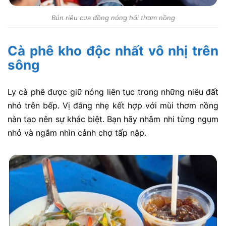
Bún riêu cua đồng nóng hổi thơm nồng
Cà phê kho độc nhất vô nhị trên
sông
Ly cà phê được giữ nóng liên tục trong những niêu đất
nhỏ trên bếp. Vị đắng nhẹ kết hợp với mùi thơm nồng
nàn tạo nên sự khác biệt. Bạn hãy nhâm nhi từng ngụm
nhỏ và ngắm nhìn cảnh chợ tấp nập.