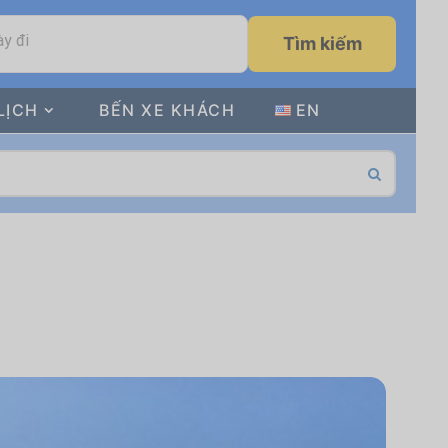
y đi
Tìm kiếm
LỊCH
BẾN XE KHÁCH
EN