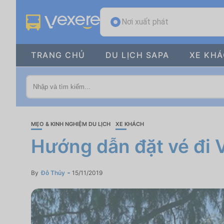
Nơi xuất phát
TRANG CHỦ
DU LỊCH SAPA
XE KH
MẸO & KINH NGHIỆM DU LỊCH
XE KHÁCH
Hướng dẫn đặt vé đi 
By
Đỗ Thủy
15/11/2019