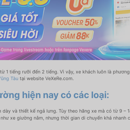
ừ 1 tiếng rưỡi đến 2 tiếng. Vì vậy, xe khách luôn là phươn
Vũng Tàu
tại website VeXeRe.com.
ường hiện nay có các loại:
 dày và thiết kế ngả lưng. Tùy theo hãng xe mà có từ 9 – 18
i như xe giường nằm, nhưng thời gian di chuyển khá nhanh 