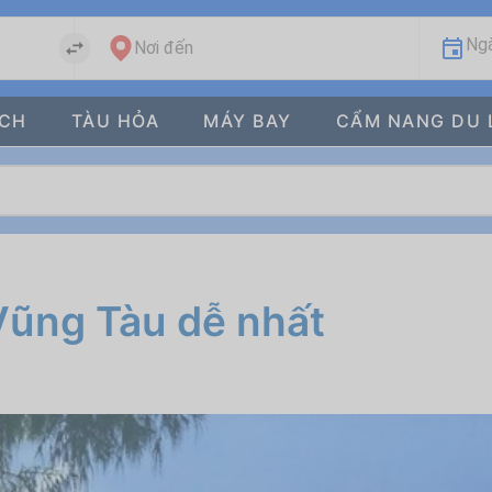
Ngà
Nơi đến
ÁCH
TÀU HỎA
MÁY BAY
CẨM NANG DU 
Vũng Tàu dễ nhất