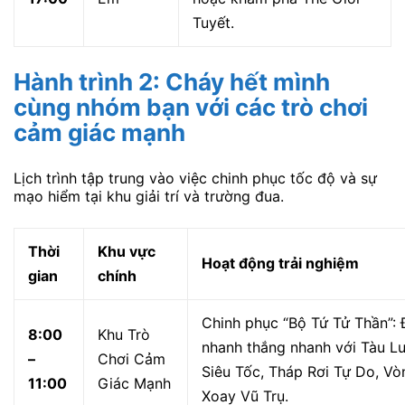
giải nhiệt. Đảm bảo các bé không bị quá sức.
Thời
Khu vực
Hoạt động trải nghiệm
gian
chính
Khám phá Vườn Thú Mở:
Đi xe điện vòng quanh,
8:30
Vườn Thú
ngắm Hổ Trắng, Hươu Cao
–
Mở
Cổ. Kiểm tra và canh thời
11:30
gian xem Show Xiếc Thú
(nếu có).
Ăn trưa và nghỉ ngơi tại
11:30
Khu Ẩm
các khu vực gần biển hoặc
–
Thực/Nhà
trung tâm. Cho bé ngủ
13:00
Hàng
trưa ngắn nếu cần.