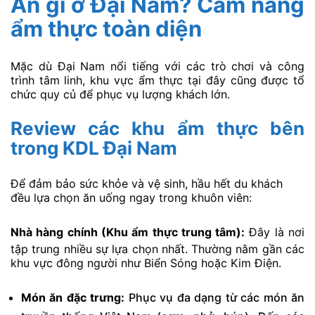
Tham quan Kim Điện:
8:30
Chiêm bái, chụp ảnh
Khu Tâm
–
kiến trúc dát vàng.
Linh
11:30
Khám phá Dãy Bảo Sơn
và các mô hình di tích.
Dùng bữa tại nhà hàng
11:30
Khu Ẩm
chay (nếu có) hoặc khu
–
Thực Văn
ẩm thực phục vụ các
13:00
Hóa
món ăn truyền thống,
nghỉ ngơi.
Khám phá chậm rãi:
Thong thả đi bộ (hoặc
13:00
Vườn Thú
thuê xe đạp) để quan
–
Mở
sát các loài động vật
15:30
trong môi trường bán tự