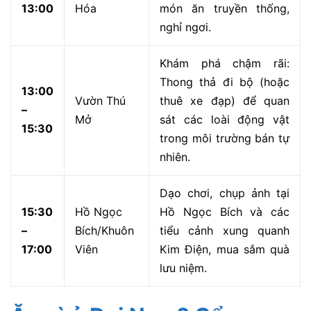
các show diễn Mô tô/Flyboar
15:00
trong 1
(theo lịch).
Thư giãn: Tắm biển để xả stre
15:00
Biển Nhân
hoặc dành 1 giờ cuối để tham
–
Tạo/Kim
chụp ảnh Kim Điện uy nghiêm
17:30
Điện
trước khi ra về.
Hành trình 3: Chuyến đi an yên,
tìm hiểu về lịch sử văn hoá
Lịch trình dành cho những ai muốn tìm sự thanh tịnh,
chiêm ngưỡng kiến trúc và khám phá văn hóa.
Thời
Khu vực
Hoạt động trải nghiệm
gian
chính