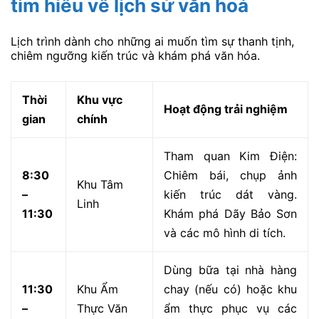
mạo hiểm tại khu giải trí và trường đua.
Thời
Khu vực
Hoạt động trải nghiệm
gian
chính
Chinh phục “Bộ Tứ Tử Thần”:
8:00
Khu Trò
nhanh thắng nhanh với Tàu L
–
Chơi Cảm
Siêu Tốc, Tháp Rơi Tự Do, Vò
11:00
Giác Mạnh
Xoay Vũ Trụ.
11:00
Khu Ẩm
Ăn trưa nhanh và di chuyển đ
–
Thực Tốc
Trường Đua (hoặc Biển nếu 
13:00
Độ
thư giãn).
Thử thách tốc độ: Trực tiếp 
13:00
Trường
gia đua Go-Kart hoặc mua v
–
Đua 5