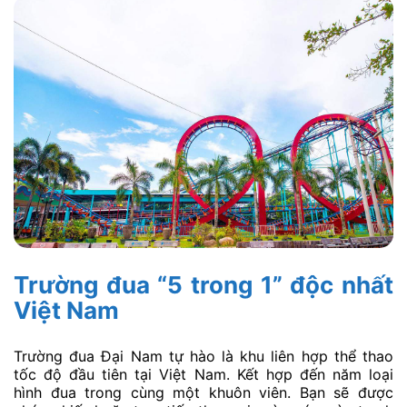
Ngoài khu vực cảm giác mạnh, Đại Nam còn có nhiều
góc giải trí phù hợp cho cả gia đình và trẻ em với các
trò chơi nhẹ nhàng, thú vị. Đặc biệt, đừng bỏ lỡ trải
nghiệm độc đáo tại thế giới tuyết – nơi bạn có thể tận
hưởng cảm giác “âm độ” lạnh giá ngay giữa lòng Bình
Dương nắng nóng. Đây là điểm đến hoàn hảo để kết
thúc ngày vui chơi với vô vàn kỷ niệm đáng nhớ.