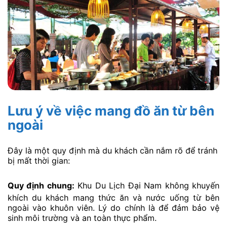
trong KDL Đại Nam
Để đảm bảo sức khỏe và vệ sinh, hầu hết du khách
đều lựa chọn ăn uống ngay trong khuôn viên:
Nhà hàng chính (Khu ẩm thực trung tâm):
Đây là nơi
tập trung nhiều sự lựa chọn nhất. Thường nằm gần các
khu vực đông người như Biển Sóng hoặc Kim Điện.
Món ăn đặc trưng:
Phục vụ đa dạng từ các món ăn
truyền thống Việt Nam (cơm, phở, bún). Đến các
món ăn nhanh tiện lợi (fast food). Chất lượng món
ăn ở mức ổn định. Phục vụ nhu cầu ăn uống nhanh.
Mức giá:
Cao hơn so với bên ngoài khu du lịch một
chút. Nhưng chấp nhận được do tính tiện lợi.
Nhà hàng chay:
Bạn có thể tìm kiếm các quầy hoặc
nhà hàng chuyên phục vụ món chay thanh tịnh. Đặc