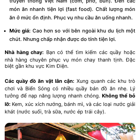
nhiên.
Dạo chơi, chụp ảnh tại
15:30
Hồ Ngọc
Hồ Ngọc Bích và các
–
Bích/Khuôn
tiểu cảnh xung quanh
17:00
Viên
Kim Điện, mua sắm quà
lưu niệm.
Ăn gì ở Đại Nam? Cẩm nang
ẩm thực toàn diện
Mặc dù Đại Nam nổi tiếng với các trò chơi và công
trình tâm linh, khu vực ẩm thực tại đây cũng được tổ
chức quy củ để phục vụ lượng khách lớn.
Review các khu ẩm thực bên