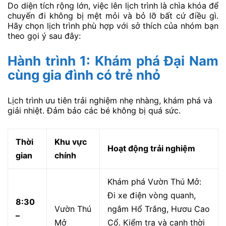
Để trải nghiệm trọn vẹn tốc độ và sự phấn khích, bạn
nên kiểm tra lịch hoạt động của trường đua trước khi
đến. Vì các giải đua lớn thường chỉ diễn ra vào cuối
tuần hoặc các dịp lễ. Đừng quên thử sức mình với Go-
Kart để tự mình cảm nhận tốc độ trên đường đua. Đây
là điểm đến độc đáo. Mang lại cảm giác mạnh mẽ và
khó quên cho người hâm mộ tốc độ.