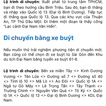
Lộ trình di chuyển:
Xuất phát từ trung tâm TPHCM,
bạn đi theo hướng cầu Bình Triệu. Sau đó, bạn đi thằng
và nhập vào Quốc lộ 13 (Đại lộ Bình Dương). Tiếp tục
đi thẳng qua Quốc lộ 13. Qua các khu vực của Thuận
An, TP Thủ Dầu Một. Đi thêm một đoạn là thấy cổng
“Lạc cảnh Đại Nam Văn Hiến”.
Di chuyển bằng xe buýt
Nếu muốn thử trải nghiệm phương tiện di chuyển mới.
Bạn cũng có thể chọn đi xe buýt từ Sài Gòn đến Khu
du lịch Đại Nam bằng tuyến xe buýt 61-8.
Lộ trình di chuyển:
Bến xe miền Tây <> Kinh Dương
Vương <> Tên Lửa <> Đường số 7 <> Đường số 40
<> Tỉnh lộ 10 <> Mã Lò <> Ao Đôi <> Quốc lộ 1A <>
Ngã tư Gò Mây <> Lê Trọng Tấn <> Tây Thạnh <>
Trường Chinh <> Nguyễn Văn Quá <> Tô Ký <> Quốc
lộ 1A <> Quốc lộ 13 <> Đại lộ Bình Dương <> KDL Đại
Nam.