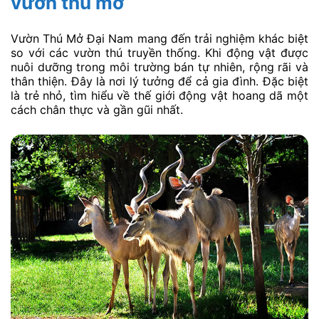
vườn thú mở
Vườn Thú Mở Đại Nam mang đến trải nghiệm khác biệt
so với các vườn thú truyền thống. Khi động vật được
nuôi dưỡng trong môi trường bán tự nhiên, rộng rãi và
thân thiện. Đây là nơi lý tưởng để cả gia đình. Đặc biệt
là trẻ nhỏ, tìm hiểu về thế giới động vật hoang dã một
cách chân thực và gần gũi nhất.