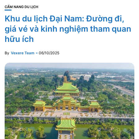
CẨM NANG DU LỊCH
Khu du lịch Đại Nam: Đường đi,
giá vé và kinh nghiệm tham quan
hữu ích
By
Vexere Team
06/10/2025