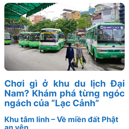
Chơi gì ở khu du lịch Đại
Nam? Khám phá từng ngóc
ngách của “Lạc Cảnh”
Khu tâm linh – Về miền đất Phật
an yên