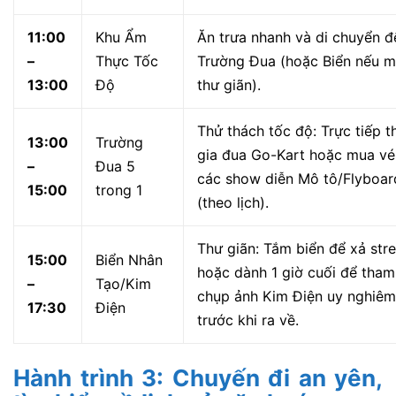
Giải nhiệt tại Biển Sóng
13:00
Biển
Nhân Tạo: Cho các bé vui
–
Nhân Tạo
chơi khu vực nước nông,
15:30
trải nghiệm sóng biển.
Tham gia các trò chơi nhẹ
15:30
Khu Vui
nhàng, vòng quay ngựa
–
Chơi Trẻ
gỗ, khu trò chơi trong nhà
17:00
Em
hoặc khám phá Thế Giới
Tuyết.
Hành trình 2: Cháy hết mình
cùng nhóm bạn với các trò chơi
cảm giác mạnh
Lịch trình tập trung vào việc chinh phục tốc độ và sự