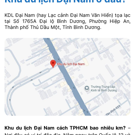
KDL Đại Nam (hay Lạc cảnh Đại Nam Văn Hiến) tọa lạc
tại Số 1765A Đại lộ Bình Dương, Phường Hiệp An,
Thành phố Thủ Dầu Một, Tỉnh Bình Dương.
Khu du lịch Đại Nam cách TPHCM bao nhiêu km?
–
Nơi đây có vị trí đắc địa. Nằm ngay trên Quốc lộ 13 và