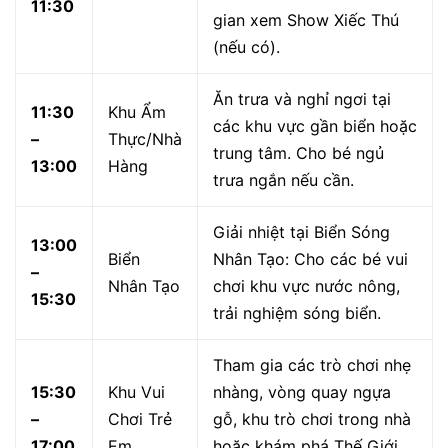
Lịch trình gợi ý cho một
ngày “phá đảo” Đại Nam
hoàn hảo
Do diện tích rộng lớn, việc lên lịch trình là chìa khóa để
chuyến đi không bị mệt mỏi và bỏ lỡ bất cứ điều gì.
Hãy chọn lịch trình phù hợp với sở thích của nhóm bạn
theo gọi ý sau đây:
Hành trình 1: Khám phá Đại Nam
cùng gia đình có trẻ nhỏ
Lịch trình ưu tiên trải nghiệm nhẹ nhàng, khám phá và