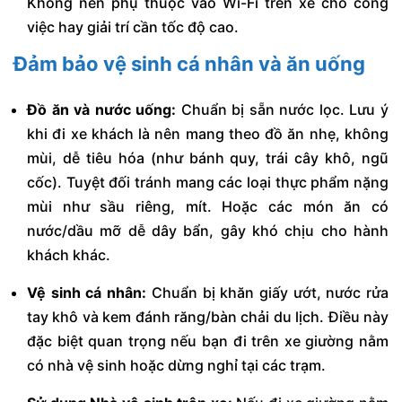
Không nên phụ thuộc vào Wi-Fi trên xe cho công
việc hay giải trí cần tốc độ cao.
Đảm bảo vệ sinh cá nhân và ăn uống
Đồ ăn và nước uống:
Chuẩn bị sẵn nước lọc. Lưu ý
khi đi xe khách là nên mang theo đồ ăn nhẹ, không
mùi, dễ tiêu hóa (như bánh quy, trái cây khô, ngũ
cốc). Tuyệt đối tránh mang các loại thực phẩm nặng
mùi như sầu riêng, mít. Hoặc các món ăn có
nước/dầu mỡ dễ dây bẩn, gây khó chịu cho hành
khách khác.
Vệ sinh cá nhân:
Chuẩn bị khăn giấy ướt, nước rửa
tay khô và kem đánh răng/bàn chải du lịch. Điều này
đặc biệt quan trọng nếu bạn đi trên xe giường nằm
có nhà vệ sinh hoặc dừng nghỉ tại các trạm.