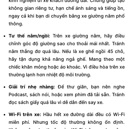
kinh nghiệm đi xe khách đường dài. Chúng giúp tạo
không gian riêng tư, hạn chế ánh sáng và tiếng ồn,
ngay cả khi bạn di chuyển bằng xe giường nằm phổ
thông.
Tư thế nằm/ngồi:
Trên xe giường nằm, hãy điều
chỉnh góc độ giường sao cho thoải mái nhất. Tránh
nằm thẳng đơ quá lâu. Nếu là xe ghế ngồi 45 chỗ,
hãy tận dụng khả năng ngả ghế. Mang theo một
chiếc khăn mỏng hoặc áo khoác. Vì điều hòa trên xe
thường lạnh hơn nhiệt độ môi trường.
Giải trí nhẹ nhàng:
Để thư giãn, bạn nên nghe
Podcast, sách nói, hoặc xem phim đã tải sẵn. Tránh
đọc sách giấy quá lâu vì dễ dẫn đến say xe.
Wi-Fi trên xe:
Hầu hết xe đường dài đều có Wi-Fi
miễn phí. Nhưng tốc độ thường không ổn định.