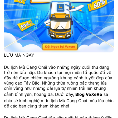
LƯU MÃ NGAY
Du lịch Mù Cang Chải vào những ngày cuối thu đang
trở nên tấp nập. Du khách tại mọi miền tổ quốc đổ về
đây để được chiêm ngưỡng khung cảnh tuyệt đẹp của
vùng cao Tây Bắc. Những thửa ruộng bậc thang lúa
chín vàng như những dải lụa tự nhiên trải lên khung
cảnh bình yên, hoang dã. Dưới đây,
Blog VeXeRe
sẽ
chia sẻ kinh nghiệm du lịch Mù Cang Chải mùa lúa chín
để các bạn cùng tham khảo nhé!
Du lịch Mù Cang Chải tấp nập nhất là vào tháng 9 đến