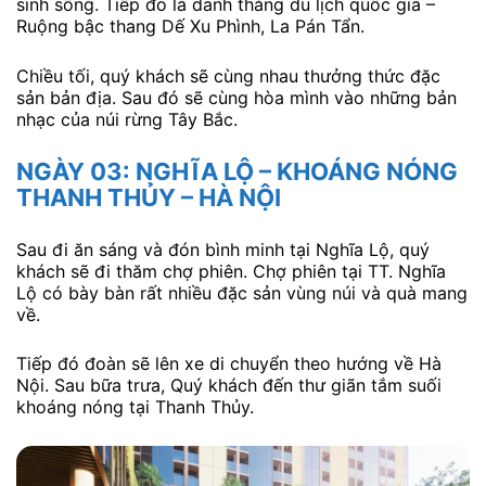
Đoàn sẽ cùng chinh phục đèo Khau Phạ – mộ trong tứ
đại đỉnh đèo của miền Bắc. Từ đỉnh đèo, quý khách sẽ
thấy những ruộng bậc thang xen lẫn mây khói dưới
thung lùng Lìm Mông.
Thung lũng Lìm Mông