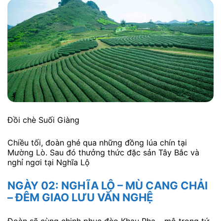
Đặc sản Tây Bắc
Lịch Trình Tour:
NGÀY 01: HÀ NỘI – BẢN CỎI – NGHĨA
LỘ
Đoàn khởi hành từ Hà Nội đi Nghĩa Lộ, ghé thăm Bản
Cỏi tại vườn quốc gia Xuân Sơn. Sau đó, đoàn khởi
hành đi thăm khu sinh thái Suối Giàng nằm cạnh dãy
Fansipan hùng vĩ. Quý khách sẽ được chiêm ngưỡng
những đồi chè bạt, những cây chè trăm tuổi và thưởng
thức hương vị của chè San Tuyết Suối Giàng.