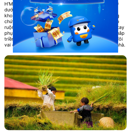
H’Mông thu hoạch lúa rất khác với kiểu thu hoạch ở
dưới xuôi. Bằng đôi tay nhanh thoăn thoắt, họ cắt
khoảng năm bông lúa một lần rồi rải trên mặt ruộng
chứ không bó. Một chiếc thùng gỗ to được kéo vào
ruộng để đập lúa. Già trẻ gái trai, ai ai cũng chung tay
phụ giúp. Họ vừa đập lúa, vừa trò chuyện rôm rả khắp
triền núi. Từ đây thóc sẽ được đóng bao tải. Bằng đôi
vai dẻo dai, người dân tộc H’Mông sẽ cõng lúa về nhà.