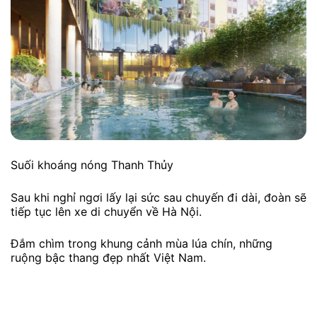
Sau khi dùng bữa trưa, đoàn sẽ đi thăm quan ruộng
bậc thang Chế Cu Nha – nơi đây những người H’Mông
sinh sống. Tiếp đó là danh thắng du lịch quốc gia –
Ruộng bậc thang Dế Xu Phình, La Pán Tẩn.
Chiều tối, quý khách sẽ cùng nhau thưởng thức đặc
sản bản địa. Sau đó sẽ cùng hòa mình vào những bản
nhạc của núi rừng Tây Bắc.
NGÀY 03: NGHĨA LỘ – KHOÁNG NÓNG
THANH THỦY – HÀ NỘI
Sau đi ăn sáng và đón bình minh tại Nghĩa Lộ, quý
khách sẽ đi thăm chợ phiên. Chợ phiên tại TT. Nghĩa
Lộ có bày bàn rất nhiều đặc sản vùng núi và quà mang
về.
Tiếp đó đoàn sẽ lên xe di chuyển theo hướng về Hà
Nội. Sau bữa trưa, Quý khách đến thư giãn tắm suối
khoáng nóng tại Thanh Thủy.