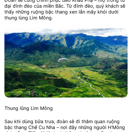
Đồi chè Suối Giàng
Chiều tối, đoàn ghé qua những đồng lúa chín tại
Mường Lò. Sau đó thưởng thức đặc sản Tây Bắc và
nghỉ ngơi tại Nghĩa Lộ
NGÀY 02: NGHĨA LỘ – MÙ CANG CHẢI
– ĐÊM GIAO LƯU VĂN NGHỆ