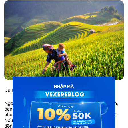
Du lịch Mù Cang Chải mùa lúa chín
Ngoài việc chiêm ngưỡng những cánh đồng lúa chín,
bạn còn được ngắm những sắc màu rực rỡ từ trang
phục của người dân nơi đây đang hối hả với vụ mùa.
Nếu may mắn, bạn sẽ được tận mắt thấy cách mà
đồng bào dân tộc ta thu hoạch lúa tại đây. Người