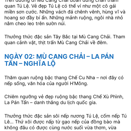
quan Tú Lệ. Vẻ đẹp Tú Lệ có thể ví như một cô gái
miền sơn cước. Những vách đá chênh vênh, hùng vĩ và
hoang sơ đầy bí ẩn. Những mảnh ruộng, ngôi nhà nhỏ
nằm cheo leo trên sườn núi.
Thưởng thức đặc sản Tây Bắc tại Mù Cang Chải. Tham
quan cảnh vật, thịt trấn Mù Cang Chải về đêm.
NGÀY 02: MÙ CANG CHẢI – LA PÁN
TẨN – NGHĨA LỘ
Thăm quan ruộng bậc thang Chế Cu Nha – nơi đây có
nếp sống, văn hóa của người H’Mông.
Chiêm ngưỡng vẻ đẹp ruộng bậc thang Chế Xù Phình,
La Pán Tẩn – danh thắng du lịch quốc gia.
Thưởng thức đặc sản sôi nếp nương Tú Lệ, cốm nếp Tú
Lê… Thứ xôi được nấp từ gạo nếp của đồng bào mà
không đâu có được cùng nước suối vừa thơm, vừa