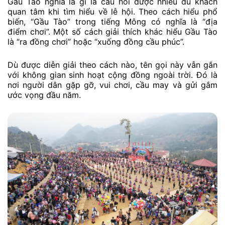
Gầu Tào nghĩa là gì là câu hỏi được nhiều du khách
quan tâm khi tìm hiểu về lễ hội. Theo cách hiểu phổ
biến, “Gầu Tào” trong tiếng Mông có nghĩa là “địa
điểm chơi”. Một số cách giải thích khác hiểu Gầu Tào
là “ra đồng chơi” hoặc “xuống đồng cầu phúc”.
Dù được diễn giải theo cách nào, tên gọi này vẫn gắn
với không gian sinh hoạt cộng đồng ngoài trời. Đó là
nơi người dân gặp gỡ, vui chơi, cầu may và gửi gắm
ước vọng đầu năm.