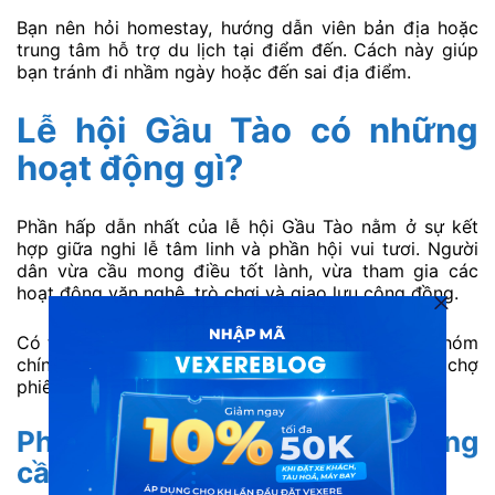
Bạn nên hỏi homestay, hướng dẫn viên bản địa hoặc
trung tâm hỗ trợ du lịch tại điểm đến. Cách này giúp
bạn tránh đi nhầm ngày hoặc đến sai địa điểm.
Lễ hội Gầu Tào có những
hoạt động gì?
Phần hấp dẫn nhất của lễ hội Gầu Tào nằm ở sự kết
hợp giữa nghi lễ tâm linh và phần hội vui tươi. Người
dân vừa cầu mong điều tốt lành, vừa tham gia các
hoạt động văn nghệ, trò chơi và giao lưu cộng đồng.
Có thể chia các hoạt động trong lễ hội thành ba nhóm
chính: phần lễ, phần hội và không gian ẩm thực – chợ
phiên.
Phần lễ: Đựng cây nêu và cúng
cầu phúc