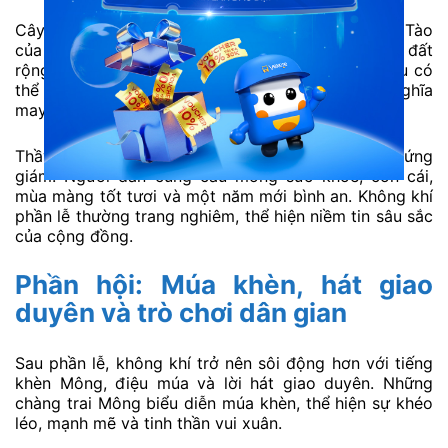
Cây nêu là biểu tượng quan trọng trong lễ hội Gầu Tào
của người Mông. Cây thường được dựng ở bãi đất
rộng, nơi diễn ra các nghi thức chính. Trên cây nêu có
thể treo bầu rượu, dải vải hoặc vật phẩm mang ý nghĩa
may mắn.
Thầy cúng sẽ thực hiện nghi lễ mời thần linh về chứng
giám. Người dân cùng cầu mong sức khỏe, con cái,
mùa màng tốt tươi và một năm mới bình an. Không khí
phần lễ thường trang nghiêm, thể hiện niềm tin sâu sắc
của cộng đồng.
Phần hội: Múa khèn, hát giao
duyên và trò chơi dân gian
Sau phần lễ, không khí trở nên sôi động hơn với tiếng
khèn Mông, điệu múa và lời hát giao duyên. Những
chàng trai Mông biểu diễn múa khèn, thể hiện sự khéo
léo, mạnh mẽ và tinh thần vui xuân.