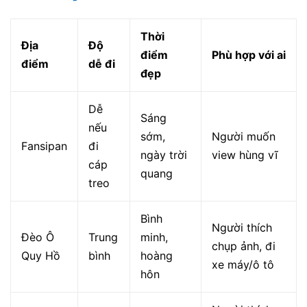
Thời
Địa
Độ
điểm
Phù hợp với ai
điểm
dễ đi
đẹp
Dễ
Sáng
nếu
sớm,
Người muốn
Fansipan
đi
ngày trời
view hùng vĩ
cáp
quang
treo
Bình
Người thích
Đèo Ô
Trung
minh,
chụp ảnh, đi
Quy Hồ
bình
hoàng
xe máy/ô tô
hôn