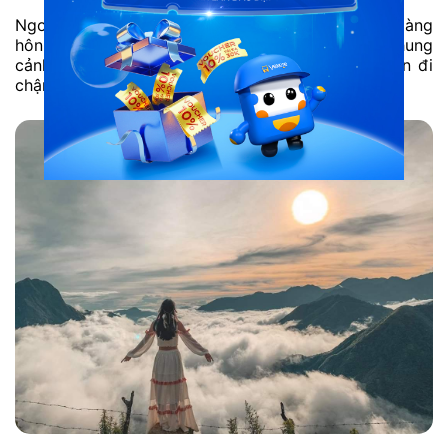
Ngoài sáng sớm, Ô Quy Hồ còn đẹp vào lúc hoàng
hôn. Khi ánh nắng cuối ngày phủ lên biển mây, khung
cảnh trở nên rất ấn tượng. Nếu tự lái xe, bạn nên đi
chậm vì đường đèo có nhiều khúc cua.