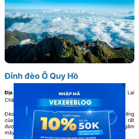
Đỉnh đèo Ô Quy Hồ
Địa chỉ:
Quốc lộ 4D, giáp ranh giữa Lào Cai và Lai
Châu.
Đèo Ô Quy Hồ là một trong tứ đại đỉnh đèo nổi tiếng
của Tây Bắc. Đây cũng là điểm săn mây ở Sapa rất
được yêu thích. Từ khu vực đỉnh đèo, bạn có thể ngắm
mây tràn qua vách núi và thung lũng.