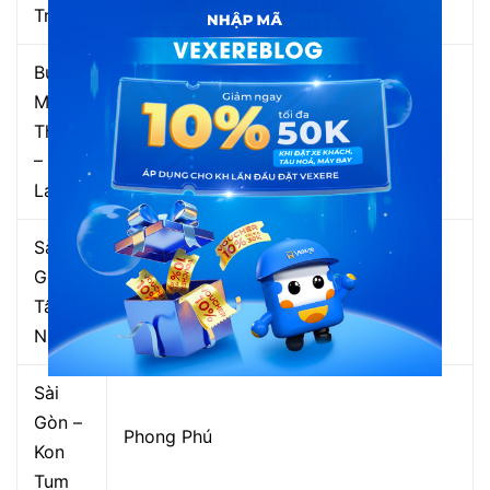
Trang
Buôn
Mê
Thuột
Rạng Đông
– Gia
Lai
Sài
Gòn –
Lê Khánh
Tây
Ninh
Sài
Gòn –
Phong Phú
Kon
Tum