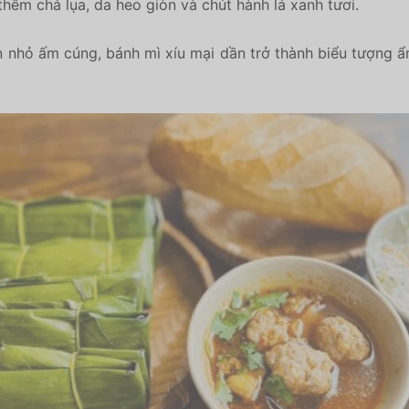
thêm chả lụa, da heo giòn và chút hành lá xanh tươi.
nhỏ ấm cúng, bánh mì xíu mại dần trở thành biểu tượng 