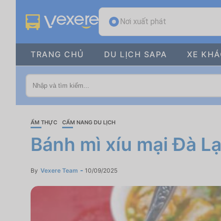
Nơi xuất phát
TRANG CHỦ
DU LỊCH SAPA
XE KH
ẨM THỰC
CẨM NANG DU LỊCH
Bánh mì xíu mại Đà Lạ
By
Vexere Team
10/09/2025