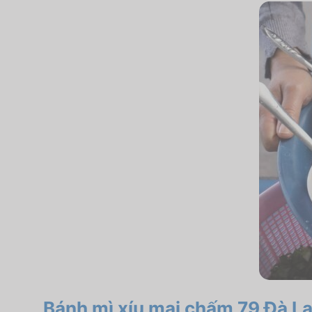
Bánh mì xíu mại chấm 79 Đà Lạ