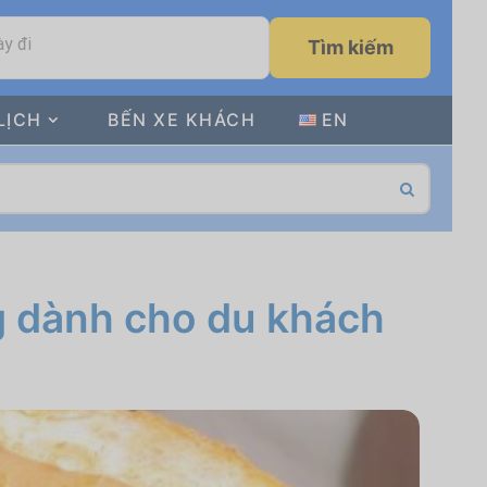
y đi
Tìm kiếm
LỊCH
BẾN XE KHÁCH
EN
ng dành cho du khách