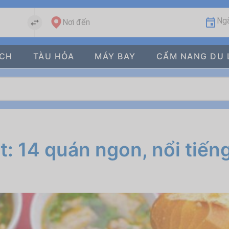
Ngà
Nơi đến
ÁCH
TÀU HỎA
MÁY BAY
CẨM NANG DU 
t: 14 quán ngon, nổi tiế