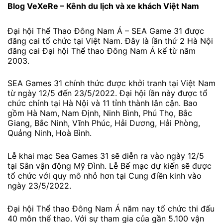
Blog VeXeRe – Kênh du lịch và xe khách Việt Nam
Đại hội Thể Thao Đông Nam Á – SEA Game 31 được
đăng cai tổ chức tại Việt Nam. Đây là lần thứ 2 Hà Nội
đăng cai Đại hội Thể thao Đông Nam Á kể từ năm
2003.
SEA Games 31 chính thức được khởi tranh tại Việt Nam
từ ngày 12/5 đến 23/5/2022. Đại hội lần này được tổ
chức chính tại Hà Nội và 11 tỉnh thành lân cận. Bao
gồm Hà Nam, Nam Định, Ninh Bình, Phú Thọ, Bắc
Giang, Bắc Ninh, Vĩnh Phúc, Hải Dương, Hải Phòng,
Quảng Ninh, Hoà Bình.
Lễ khai mạc Sea Games 31 sẽ diễn ra vào ngày 12/5
tại Sân vận động Mỹ Đình. Lễ Bế mạc dự kiến sẽ được
tổ chức với quy mô nhỏ hơn tại Cung điền kinh vào
ngày 23/5/2022.
Đại hội Thể thao Đông Nam Á năm nay tổ chức thi đấu
40 môn thể thao. Với sự tham gia của gần 5.100 vận