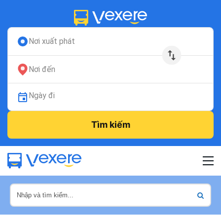
Nơi xuất phát
Nơi đến
Ngày đi
Tìm kiếm