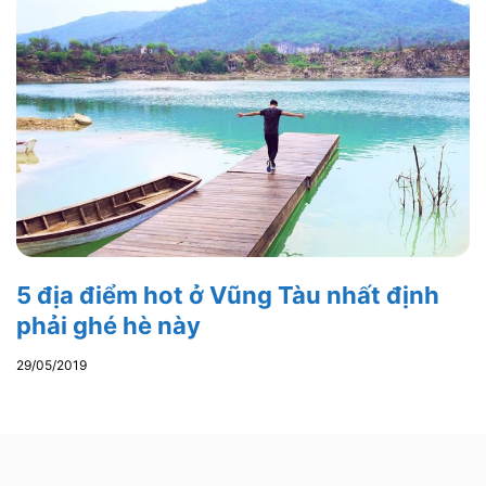
5 địa điểm hot ở Vũng Tàu nhất định
phải ghé hè này
29/05/2019