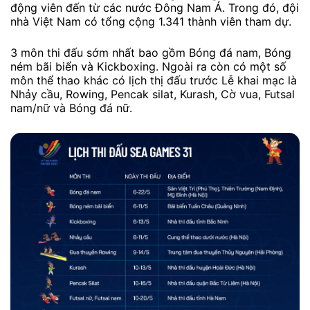
động viên đến từ các nước Đông Nam Á. Trong đó, đội
nhà Việt Nam có tổng cộng 1.341 thành viên tham dự.
3 môn thi đấu sớm nhất bao gồm Bóng đá nam, Bóng
ném bãi biển và Kickboxing. Ngoài ra còn có một số
môn thể thao khác có lịch thị đấu trước Lễ khai mạc là
Nhảy cầu, Rowing, Pencak silat, Kurash, Cờ vua, Futsal
nam/nữ và Bóng đá nữ.