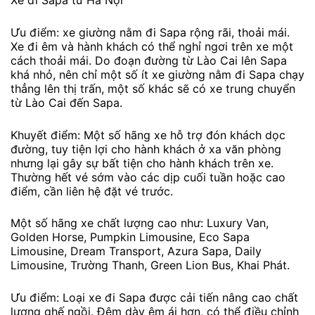
Xe đi Sapa từ Hà Nội
Ưu điểm: xe giường nằm đi Sapa rộng rãi, thoải mái.
Xe đi êm và hành khách có thể nghỉ ngơi trên xe một
cách thoải mái. Do đoạn đường từ Lào Cai lên Sapa
khá nhỏ, nên chỉ một số ít xe giường nằm đi Sapa chạy
thẳng lên thị trấn, một số khác sẽ có xe trung chuyển
từ Lào Cai đến Sapa.
Khuyết điểm: Một số hãng xe hỗ trợ đón khách dọc
đường, tuy tiện lợi cho hành khách ở xa văn phòng
nhưng lại gây sự bất tiện cho hành khách trên xe.
Thường hết vé sớm vào các dịp cuối tuần hoặc cao
điểm, cần liên hệ đặt vé trước.
Một số hãng xe chất lượng cao như: Luxury Van,
Golden Horse, Pumpkin Limousine, Eco Sapa
Limousine, Dream Transport, Azura Sapa, Daily
Limousine, Trường Thanh, Green Lion Bus, Khai Phát.
Ưu điểm: Loại xe đi Sapa được cải tiến nâng cao chất
lượng ghế ngồi. Đệm dày êm ái hơn, có thể điều chỉnh