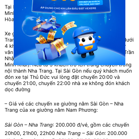
Tại bến xe 23/9 (Công viên 23/9 – Quận 1 – Hồ Chí
Minh) xe sẽ di đến 01 Lê Duẩn – Cam Ranh – Khánh
Hòa
Xe giường nằm Nam Phương tuyến Sài Gòn – Nha
Trang hỗ trợ trung chuyển tại đầu Nha Trang. Nếu dưới
4 khách sẽ trung chuyển trong bán kính 1km tính từ
văn phòng số 10 Nguyễn Thiện Thuật ( các đường Trần
Nhật Duật, Nguyễn Trãi, Lê Thánh Tôn, Nguyễn Thị
Minh Khai). Nếu từ 5 khách trở lên trung chuyển trong
nội thành Nha Trang. Tại Sài Gòn nếu quý khách muốn
đón xe tại Thủ Đức vui lòng đặt chuyến 20:00 và
chuyến 21:00, chuyến 22:00 nhà xe không đón khách
dọc đường
– Giá vé các chuyến xe giường nằm Sài Gòn – Nha
Trang của xe giường nằm Nam Phương:
Sài Gòn – Nha Trang
: 200.000 đ/vé, gồm các chuyến
20h00, 21h00, 22h00
Nha Trang – Sài Gòn
: 200.000