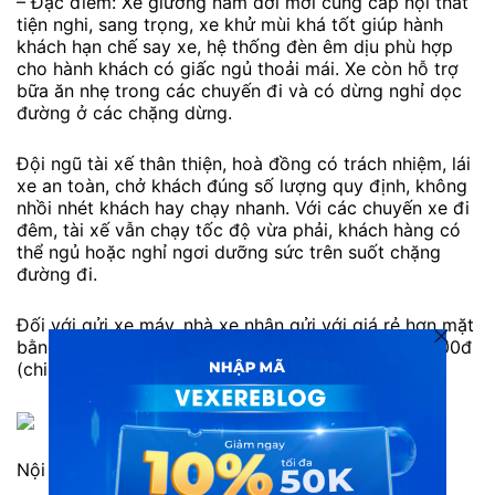
– Đặc điểm: Xe giường nằm đời mới cung cấp nội thất
tiện nghi, sang trọng, xe khử mùi khá tốt giúp hành
khách hạn chế say xe, hệ thống đèn êm dịu phù hợp
cho hành khách có giấc ngủ thoải mái. Xe còn hỗ trợ
bữa ăn nhẹ trong các chuyến đi và có dừng nghỉ dọc
đường ở các chặng dừng.
Đội ngũ tài xế thân thiện, hoà đồng có trách nhiệm, lái
xe an toàn, chở khách đúng số lượng quy định, không
nhồi nhét khách hay chạy nhanh. Với các chuyến xe đi
đêm, tài xế vẫn chạy tốc độ vừa phải, khách hàng có
thể ngủ hoặc nghỉ ngơi dưỡng sức trên suốt chặng
đường đi.
Đối với gửi xe máy, nhà xe nhận gửi với giá rẻ hơn mặt
bằng chung: xe số chỉ 250.000đ và xe ga là 350.000đ
(chi phí này chưa bao gồm bọc)
Nội thất xe Nam Phương