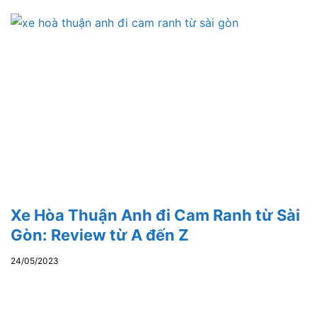
Xe Hòa Thuận Anh đi Cam Ranh từ Sài
Gòn: Review từ A đến Z
24/05/2023