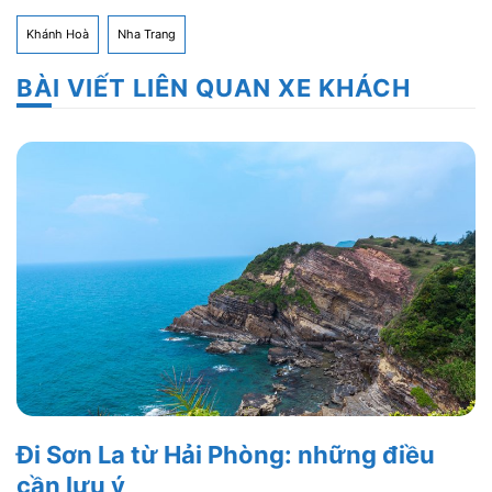
Khánh Hoà
Nha Trang
BÀI VIẾT LIÊN QUAN XE KHÁCH
Đi Sơn La từ Hải Phòng: những điều
cần lưu ý