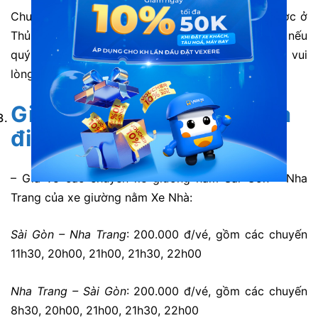
Chuyến Sài Gòn – Nha Trang lúc 20:00 xe đón được ở
Thủ Đức, tại Nha Trang xe có trung chuyển đón, nếu
quý khách đi từ VP Lê Hồng Phong – Sài Gòn thì vui
lòng ra trước 1 tiếng 30 phút.
Giá vé,
đánh giá xe Xe Nhà
đi Nha Trang
– Giá vé
các chuyến xe giường nằm Sài Gòn – Nha
Trang của xe giường nằm Xe Nhà:
Sài Gòn – Nha Trang
: 200.000 đ/vé, gồm các chuyến
11h30, 20h00, 21h00, 21h30, 22h00
Nha Trang – Sài Gòn
: 200.000 đ/vé, gồm các chuyến
8h30, 20h00, 21h00, 21h30, 22h00