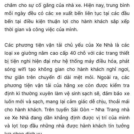
châm cho sự cố gắng của nhà xe. Hiện nay, trung bình
mỗi ngày đều có các xe xuất bến liên tục tại các đầu
bến tại điều kiện thuận lợi cho hành khách sắp xếp
thời gian và công việc của mình.
Các phương tiện vận tải chủ yếu của Xe Nhà là các
loại xe giường nằm cao cấp 40 chỗ với các trang thiết
bị tiện nghi hiện đại như hệ thống máy điều hóa, phát
sóng wifi tạo không gian cho hành khách nghỉ ngơi,
thư giãn trên chuyến đi dài mệt mỏi. Ngoài ra, các
phương tiện vận tải của hãng xe còn được kiểm tra
định kì thường xuyên làm vệ sinh sạch sẽ, đảm bảo xe
luôn mới và sạch, mang lại cảm giác dễ chịu, thoải mái
cho hành khách. Trên tuyến Sài Gòn – Nha Trang nhà
xe Xe Nhà đang dần khẳng định được vị trí của mình
và lọt top đầu những nhà được hành khách tin tưởng
lựa chọn dịch vụ.