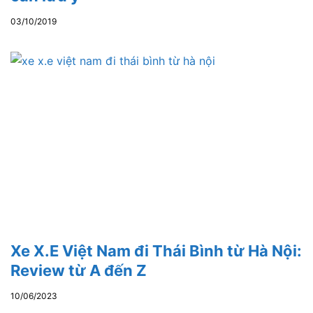
03/10/2019
Xe X.E Việt Nam đi Thái Bình từ Hà Nội:
Review từ A đến Z
10/06/2023