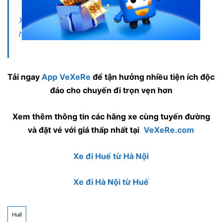
Xe khách đi Huế từ Đà Nẵng: Tổng hợp top 5
hãng xe tốt nhất
Tải ngay
App VeXeRe
để tận hưởng nhiều tiện ích độc
đáo cho chuyến đi trọn vẹn hơn
Xem thêm thông tin các hãng xe cùng tuyến đường
và đặt vé với giá thấp nhất tại
VeXeRe.com
Xe đi Huế từ Hà Nội
Xe đi Hà Nội từ Huế
Huế