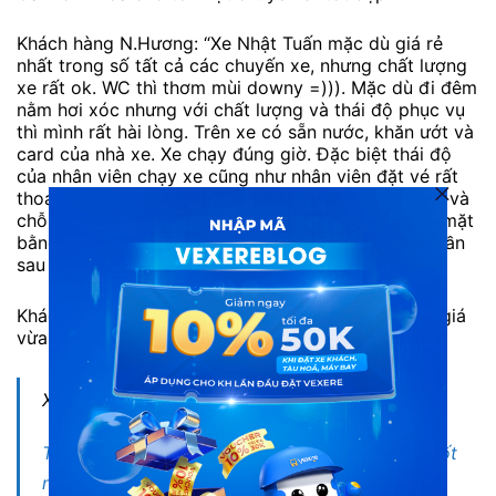
Khách hàng N.Hương: “Xe Nhật Tuấn mặc dù giá rẻ
nhất trong số tất cả các chuyến xe, nhưng chất lượng
xe rất ok. WC thì thơm mùi downy =))). Mặc dù đi đêm
nằm hơi xóc nhưng với chất lượng và thái độ phục vụ
thì mình rất hài lòng. Trên xe có sẵn nước, khăn ướt và
card của nhà xe. Xe chạy đúng giờ. Đặc biệt thái độ
của nhân viên chạy xe cũng như nhân viên đặt vé rất
thoải mái, dễ chịu. Điểm trừ duy nhất là xe hơi xóc, và
chỗ ăn đêm không được ngon lắm. Nhưng cũng là mặt
bằng chung, trạm ăn đêm ở chỗ nào cũng thế cả. Lần
sau nếu đi mình vẫn sẽ chọn Nhật Tuấn”
Khách hàng Thăng: “Điểm dừng ăn đêm khá ngon, giá
vừa phải”
Xem thêm:
Tổng hợp xe giường nằm đi Huế: Top hãng xe tốt
nhất