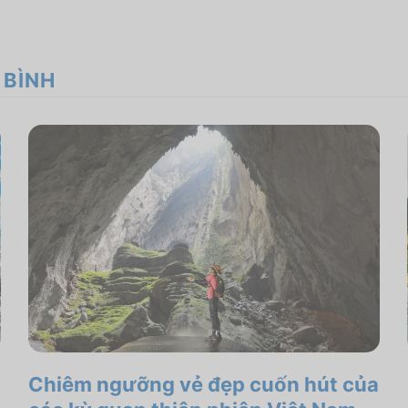
 BÌNH
Chiêm ngưỡng vẻ đẹp cuốn hút của