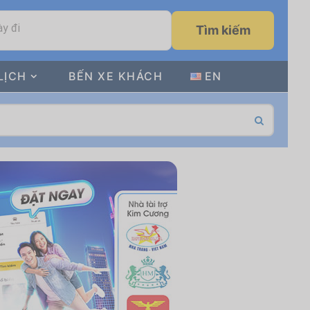
y đi
Tìm kiếm
LỊCH
BẾN XE KHÁCH
EN