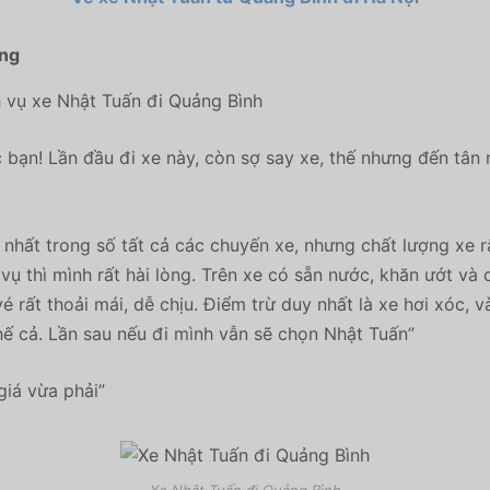
àng
h vụ xe Nhật Tuấn đi Quảng Bình
ác bạn! Lần đầu đi xe này, còn sợ say xe, thế nhưng đến tân
nhất trong số tất cả các chuyến xe, nhưng chất lượng xe 
ụ thì mình rất hài lòng. Trên xe có sẵn nước, khăn ướt và 
é rất thoải mái, dễ chịu. Điểm trừ duy nhất là xe hơi xó
ế cả. Lần sau nếu đi mình vẫn sẽ chọn Nhật Tuấn”
iá vừa phải”