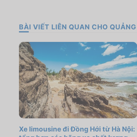
BÀI VIẾT LIÊN QUAN CHO QUẢNG
Xe limousine đi Đồng Hới từ Hà Nội: