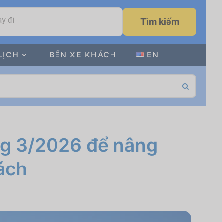
y đi
Tìm kiếm
LỊCH
BẾN XE KHÁCH
EN
ng 3/2026 để nâng
ách