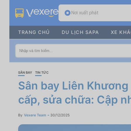
Nơi xuất phát
TRANG CHỦ
DU LỊCH SAPA
XE KH
SÂN BAY
TIN TỨC
Sân bay Liên Khương 
cấp, sửa chữa: Cập n
By
Vexere Team
30/12/2025