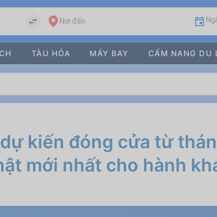
Ngà
Nơi đến
ÁCH
TÀU HỎA
MÁY BAY
CẨM NANG DU 
dự kiến đóng cửa từ thá
hật mới nhất cho hành kh