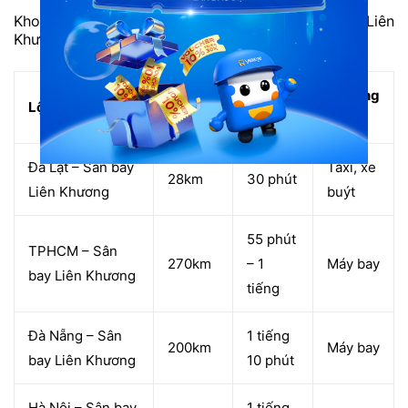
Khoảng cách, thời gian di chuyển từ sân bay Liên
Khương đến các thành phố lớn:
Khoảng
Thời
Phương
Lộ trình
cách
gian
tiện
Đà Lạt – Sân bay
Taxi, xe
28km
30 phút
Liên Khương
buýt
55 phút
TPHCM – Sân
270km
– 1
Máy bay
bay Liên Khương
tiếng
Đà Nẵng – Sân
1 tiếng
200km
Máy bay
bay Liên Khương
10 phút
Hà Nội – Sân bay
1 tiếng