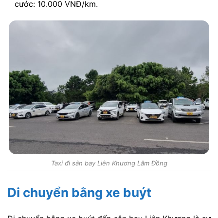
cước: 10.000 VNĐ/km.
Taxi đi sân bay Liên Khương Lâm Đồng
Di chuyển bằng xe buýt