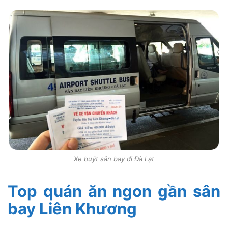
Xe buýt sân bay đi Đà Lạt
Top quán ăn ngon gần sân
bay Liên Khương