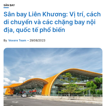
SÂN BAY
Sân bay Liên Khương: Vị trí, cách
di chuyển và các chặng bay nội
địa, quốc tế phổ biến
By
Vexere Team
29/08/2023