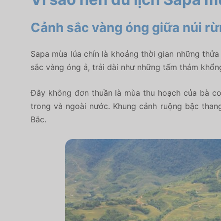
Cảnh sắc vàng óng giữa núi rừ
Sapa mùa lúa chín
là khoảng thời gian những thửa
sắc vàng óng ả, trải dài như những tấm thảm khổn
Đây không đơn thuần là mùa thu hoạch của bà c
trong và ngoài nước. Khung cảnh ruộng bậc thang 
Bắc.