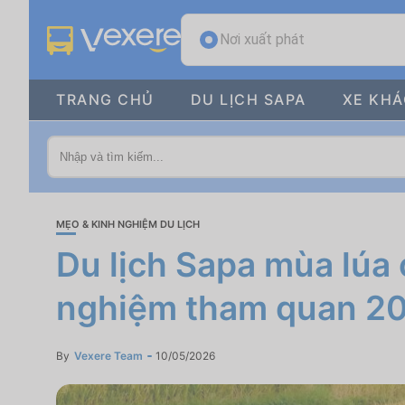
Nơi xuất phát
TRANG CHỦ
DU LỊCH SAPA
XE KH
MẸO & KINH NGHIỆM DU LỊCH
Du lịch Sapa mùa lúa
nghiệm tham quan 2
By
Vexere Team
10/05/2026