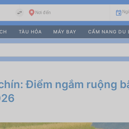
Ngà
Nơi đến
ÁCH
TÀU HỎA
MÁY BAY
CẨM NANG DU 
 chín: Điểm ngắm ruộng b
026