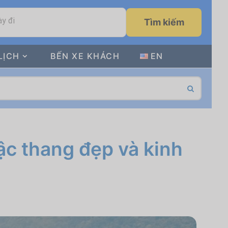
y đi
Tìm kiếm
LỊCH
BẾN XE KHÁCH
EN
ậc thang đẹp và kinh