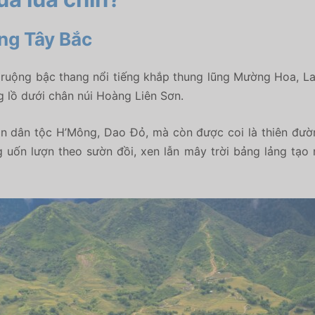
ng Tây Bắc
 ruộng bậc thang nổi tiếng khắp thung lũng Mường Hoa, L
g lồ dưới chân núi Hoàng Liên Sơn.
on dân tộc H’Mông, Dao Đỏ, mà còn được coi là
thiên đườ
uốn lượn theo sườn đồi, xen lẫn mây trời bảng lảng tạo n