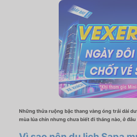
Những thửa ruộng bậc thang vàng óng trải dài dư
mùa lúa chín
nhưng chưa biết đi tháng nào, ở đâ
Vì sao nên du lịch Sapa m