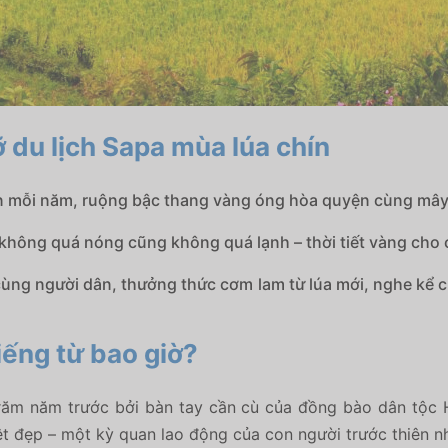
ỡ du lịch Sapa mùa lúa chín
n mỗi năm, ruộng bậc thang vàng óng hòa quyện cùng mây t
hông quá nóng cũng không quá lạnh – thời tiết vàng cho cả
cùng người dân, thưởng thức cơm lam từ lúa mới, nghe kể 
iếng từ bao giờ?
răm năm trước bởi bàn tay cần cù của đồng bào dân tộc 
 đẹp – một kỳ quan lao động của con người trước thiên nh