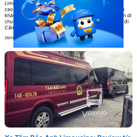
Limousine luôn chú trọng chất lượng phục vụ, nâng
cao hệ thống tiện ích phù hợp với nhu cầu của hành
khách. Xe từ Hà Nội đi Cẩm Phả khá nhiều, thời gian di
chuyển nhanh chóng. Nhưng xe Minh Hà Limousine đi
Cẩm Phả luôn là sự...
28/06/2019