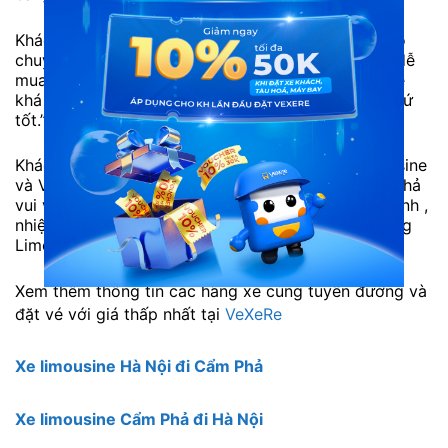
Khách hàng Ngọc: “Xe Hoàng Phương Limousine có
chuyến hằng ngày. Tiện cho tôi sắp xếp thời gian, dễ
mua vé. Nhân viên thân thiện, thái độ đúng mực. Xe
khá sạch và chất lượng siêu đỉnh. Nói chung mọi thứ
tốt.”
Khách hàng Khánh: “Cảm ơn Hoàng Phương Limousine
và Vexere đã giúp mình có chuyến công tác Cẩm Phả
vui vẻ và ý nghĩa. Nhà xe rất đúng giờ , tài xế vui tính ,
nhiệt tình. Lần sau sẽ tiếp tục ủng hộ Hoàng Phương
Limousine.”
Xem thêm thông tin các hãng xe cùng tuyến đường và
đặt vé với giá thấp nhất tại
VeXeRe
Xe limousine Hà Nội đi Cẩm Phả
Xe limousine Cẩm Phả đi Hà Nội