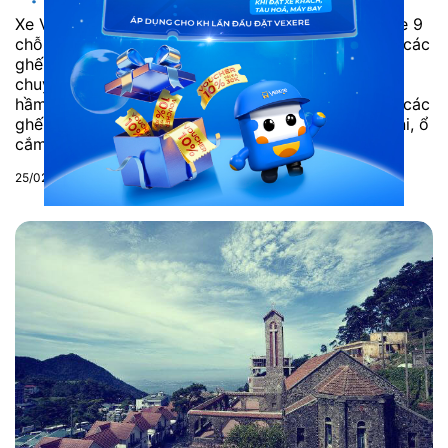
Xe VIP limousine là xe gì? Là sản phẩm xe limousine 9
chỗ cải tiến từ xe 16 chỗ. Nội thất được làm lại với các
ghế bọc da chuẩn Châu Âu. Không chỉ êm ái cho
chuyến hành trình xa, mà còn mát mẻ. Không hề bị
hầm bí như các ghế bọc da bình thường. Kèm theo các
ghế có nhiều tiện nghi hiện đại như ti-vi, tủ lạnh mini, ổ
cắm usb, đèn đọc sách, hệ...
25/02/2021