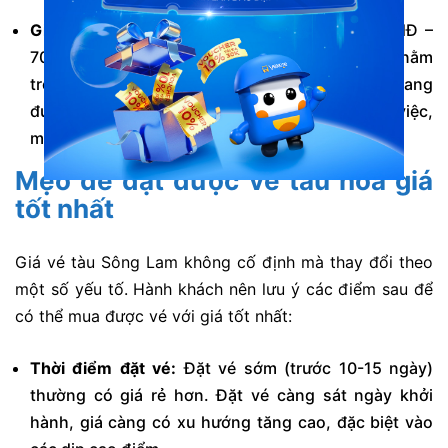
Giường nằm khoang 4 VIP:
Giá từ 550.000 VNĐ –
700.000 VNĐ. Đây là hạng vé cao cấp nhất, nằm
trong toa xe sang trọng được ốp gỗ. Mỗi khoang
được trang bị đầy đủ tiện nghi như TV, bàn làm việc,
mang lại cảm giác thoải mái như ở nhà.
Mẹo để đặt được vé tàu hoả giá
tốt nhất
Giá vé tàu Sông Lam không cố định mà thay đổi theo
một số yếu tố. Hành khách nên lưu ý các điểm sau để
có thể mua được vé với giá tốt nhất:
Thời điểm đặt vé:
Đặt vé sớm (trước 10-15 ngày)
thường có giá rẻ hơn. Đặt vé càng sát ngày khởi
hành, giá càng có xu hướng tăng cao, đặc biệt vào