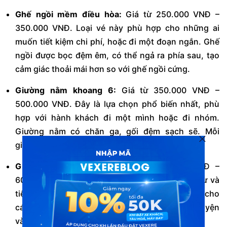
Ghế ngồi mềm điều hòa:
Giá từ 250.000 VNĐ –
350.000 VNĐ. Loại vé này phù hợp cho những ai
muốn tiết kiệm chi phí, hoặc đi một đoạn ngắn. Ghế
ngồi được bọc đệm êm, có thể ngả ra phía sau, tạo
cảm giác thoải mái hơn so với ghế ngồi cứng.
Giường nằm khoang 6:
Giá từ 350.000 VNĐ –
500.000 VNĐ. Đây là lựa chọn phổ biến nhất, phù
hợp với hành khách đi một mình hoặc đi nhóm.
Giường nằm có chăn ga, gối đệm sạch sẽ. Mỗi
giường có đèn đọc sách và ổ cắm điện riêng.
Giường nằm khoang 4:
Giá từ 450.000 VNĐ –
600.000 VNĐ. Hạng vé này mang lại sự riêng tư và
tiện nghi cao hơn. Khoang 4 giường thích hợp cho
các gia đình hoặc nhóm bạn thân, có thể trò chuyện
và sinh hoạt chung thoải mái hơn.