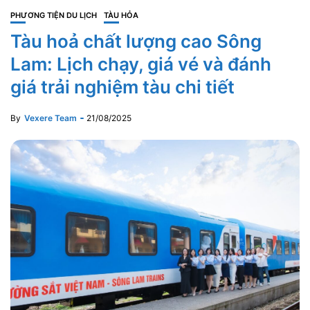
PHƯƠNG TIỆN DU LỊCH
TÀU HỎA
Tàu hoả chất lượng cao Sông
Lam: Lịch chạy, giá vé và đánh
giá trải nghiệm tàu chi tiết
By
Vexere Team
21/08/2025