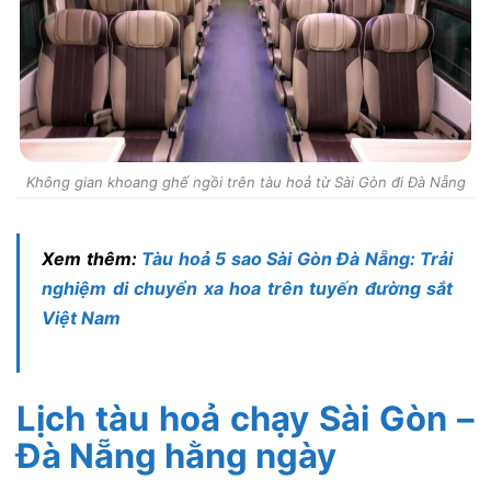
Không gian khoang ghế ngồi trên tàu hoả từ Sài Gòn đi Đà Nẵng
Xem thêm:
Tàu hoả 5 sao Sài Gòn Đà Nẵng: Trải
nghiệm di chuyển xa hoa trên tuyến đường sắt
Việt Nam
Lịch tàu hoả chạy Sài Gòn –
Đà Nẵng hằng ngày