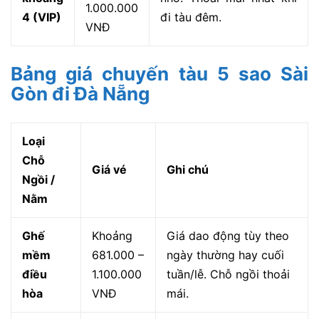
1.000.000
4 (VIP)
đi tàu đêm.
VNĐ
Bảng giá chuyến tàu 5 sao Sài
Gòn đi Đà Nẵng
Loại
Chỗ
Giá vé
Ghi chú
Ngồi /
Nằm
Ghế
Khoảng
Giá dao động tùy theo
mềm
681.000 –
ngày thường hay cuối
điều
1.100.000
tuần/lễ. Chỗ ngồi thoải
hòa
VNĐ
mái.