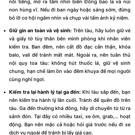
nổi tiếng, mở ra tầm nhìn biển Đông bao la và núi
non hùng vĩ. Nếu đi ban ngày hoặc sáng sớm, đừng
bỏ lỡ cơ hội ngắm nhìn và chụp vài tấm ảnh kỷ niệm.
Giữ gìn an toàn và vệ sinh:
Trên tàu, hãy luôn giữ vé
và giấy tờ tùy thân bên mình phòng khi nhân viên
kiểm tra. Ban đêm, nên cất đồ đạc cẩn thận, khóa
balo, vali để tránh mất mát. Ngoài ra, nên tuân thủ
nội quy toa tàu: không hút thuốc lá, giữ vệ sinh
chung, hạn chế làm ồn vào đêm khuya để mọi người
cùng nghỉ ngơi.
Kiểm tra lại hành lý tại ga đến:
Khi tàu sắp đến, bạn
nên kiểm tra hành lý lần cuối. Tránh để quên đồ trên
tàu. Ga đến thường khá đông, hãy di chuyển từ từ ra
sảnh đón. Tại đây có nhiều taxi, xe ôm, grab,… hoạt
động. Bạn nên mặc cả hoặc hỏi giá trước nếu đi xe
dịch vụ ngoài để tránh bị lấy giá cao.