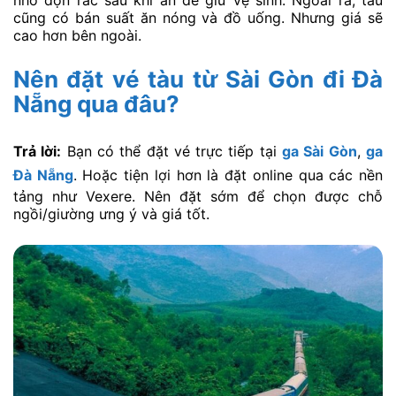
nhớ dọn rác sau khi ăn để giữ vệ sinh. Ngoài ra, tàu
cũng có bán suất ăn nóng và đồ uống. Nhưng giá sẽ
cao hơn bên ngoài.
Nên đặt vé tàu từ Sài Gòn đi Đà
Nẵng qua đâu?
Trả lời:
Bạn có thể đặt vé trực tiếp tại
ga Sài Gòn
,
ga
Đà Nẵng
. Hoặc tiện lợi hơn là đặt online qua các nền
tảng như Vexere. Nên đặt sớm để chọn được chỗ
ngồi/giường ưng ý và giá tốt.