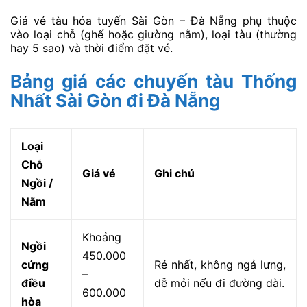
Giá vé tàu hỏa tuyến Sài Gòn – Đà Nẵng phụ thuộc
vào loại chỗ (ghế hoặc giường nằm), loại tàu (thường
hay 5 sao) và thời điểm đặt vé.
Bảng giá các chuyến tàu Thống
Nhất Sài Gòn đi Đà Nẵng
Loại
Chỗ
Giá vé
Ghi chú
Ngồi /
Nằm
Khoảng
Ngồi
450.000
cứng
Rẻ nhất, không ngả lưng,
–
điều
dễ mỏi nếu đi đường dài.
600.000
hòa