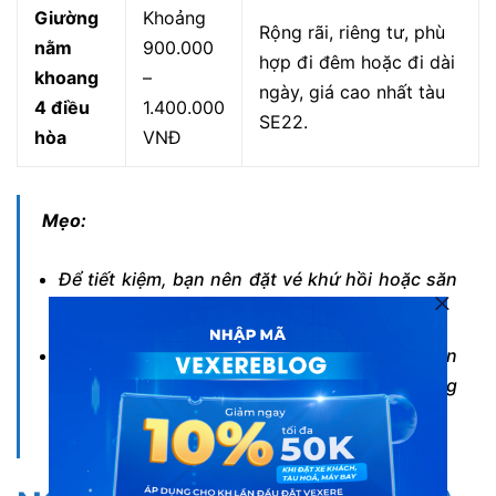
Giường
Khoảng
Rộng rãi, riêng tư, phù
nằm
900.000
hợp đi đêm hoặc đi dài
khoang
–
ngày, giá cao nhất tàu
4 điều
1.400.000
SE22.
hòa
VNĐ
Mẹo:
Để tiết kiệm, bạn nên đặt vé khứ hồi hoặc săn
các chương trình khuyến mãi.
Hãy kiểm tra kỹ thông tin trước khi thanh toán
để đảm bảo chọn đúng loại ghế/giường mong
muốn với giá hợp lý nhất.