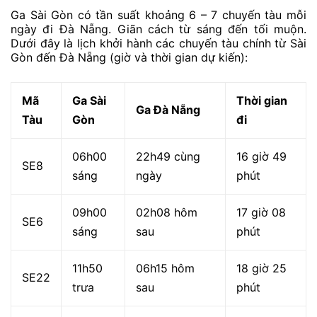
Ga Sài Gòn có tần suất khoảng 6 – 7 chuyến tàu mỗi
ngày đi Đà Nẵng. Giãn cách từ sáng đến tối muộn.
Dưới đây là lịch khởi hành các chuyến tàu chính từ Sài
Gòn đến Đà Nẵng (giờ và thời gian dự kiến):
Mã
Ga Sài
Thời gian
Ga Đà Nẵng
Tàu
Gòn
đi
06h00
22h49 cùng
16 giờ 49
SE8
sáng
ngày
phút
09h00
02h08 hôm
17 giờ 08
SE6
sáng
sau
phút
11h50
06h15 hôm
18 giờ 25
SE22
trưa
sau
phút