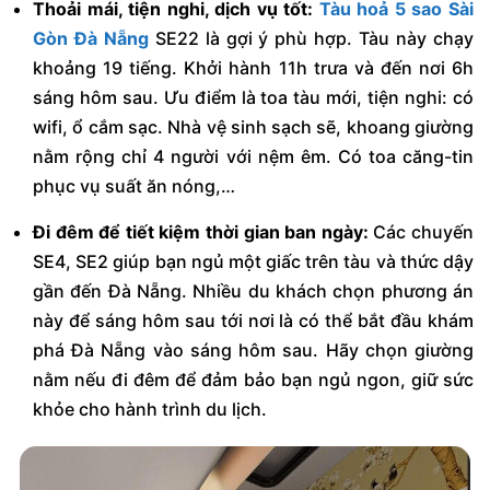
Thoải mái, tiện nghi, dịch vụ tốt:
Tàu hoả 5 sao Sài
Gòn Đà Nẵng
SE22 là gợi ý phù hợp. Tàu này chạy
khoảng 19 tiếng. Khởi hành 11h trưa và đến nơi 6h
sáng hôm sau. Ưu điểm là toa tàu mới, tiện nghi: có
wifi, ổ cắm sạc. Nhà vệ sinh sạch sẽ, khoang giường
nằm rộng chỉ 4 người với nệm êm. Có toa căng-tin
phục vụ suất ăn nóng,…
Đi đêm để tiết kiệm thời gian ban ngày:
Các chuyến
SE4, SE2 giúp bạn ngủ một giấc trên tàu và thức dậy
gần đến Đà Nẵng. Nhiều du khách chọn phương án
này để sáng hôm sau tới nơi là có thể bắt đầu khám
phá Đà Nẵng vào sáng hôm sau. Hãy chọn giường
nằm nếu đi đêm để đảm bảo bạn ngủ ngon, giữ sức
khỏe cho hành trình du lịch.