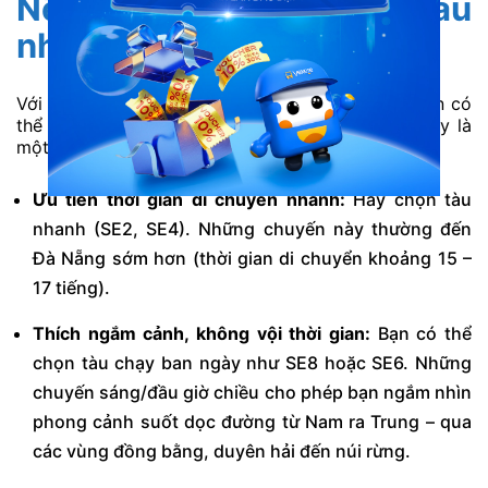
Nên đi tàu nào? Chọn tàu
nhanh hay tàu chậm
Với nhiều chuyến tàu và khung giờ khác nhau, bạn có
thể phân vân nên chọn tàu nào phù hợp. Dưới đây là
một số gợi ý chọn tàu từ Vexere:
Ưu tiên thời gian di chuyển nhanh:
Hãy chọn tàu
nhanh (SE2, SE4). Những chuyến này thường đến
Đà Nẵng sớm hơn (thời gian di chuyển khoảng 15 –
17 tiếng).
Thích ngắm cảnh, không vội thời gian:
Bạn có thể
chọn tàu chạy ban ngày như SE8 hoặc SE6. Những
chuyến sáng/đầu giờ chiều cho phép bạn ngắm nhìn
phong cảnh suốt dọc đường từ Nam ra Trung – qua
các vùng đồng bằng, duyên hải đến núi rừng.