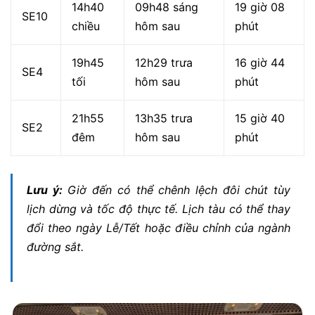
14h40
09h48 sáng
19 giờ 08
SE10
chiều
hôm sau
phút
19h45
12h29 trưa
16 giờ 44
SE4
tối
hôm sau
phút
21h55
13h35 trưa
15 giờ 40
SE2
đêm
hôm sau
phút
Lưu ý:
Giờ đến có thể chênh lệch đôi chút tùy
lịch dừng và tốc độ thực tế. Lịch tàu có thể thay
đổi theo ngày Lễ/Tết hoặc điều chỉnh của ngành
đường sắt.