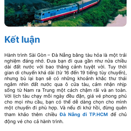
Kết luận
Hành trình Sài Gòn – Đà Nẵng bằng tàu hỏa là một trải
nghiệm đáng nhớ. Đưa bạn đi qua gần như nửa chiều
dài đất nước với bao thắng cảnh tuyệt vời. Tuy thời
gian di chuyển khá dài (từ 16 đến 19 tiếng tùy chuyến),
nhưng bù lại bạn sẽ có những khoảnh khắc thư thái
ngắm nhìn đất nước qua ô cửa tàu, cảm nhận nhịp
sống từ Nam ra Trung một cách chậm rãi và an toàn.
Với lịch tàu chạy mỗi ngày đều đặn, giá vé phong phú
cho mọi nhu cầu, bạn có thể dễ dàng chọn cho mình
một chuyến đi phù hợp. Và nếu đi khứ hồi, đừng quên
tham khảo thêm chiều
Đà Nẵng đi TP.HCM
để chủ
động vé cho cả hành trình.