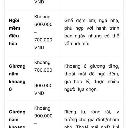
VNĐ
Khoảng
Ngồi
Ghế đệm êm, ngả nhẹ,
600.000
mềm
phù hợp với hành trình
–
điều
ban ngày nhưng có thể
700.000
hòa
vẫn hơi mỏi.
VNĐ
Khoảng
Giường
Khoang 6 giường tầng,
700.000
nằm
thoải mái để ngủ đêm,
–
khoang
giá hợp lý, được nhiều
900.000
6
người lựa chọn.
VNĐ
Khoảng
Giường
Riêng tư, rộng rãi, lý
900.000
nằm
tưởng cho gia đình/nhóm
–
khoang
nhỏ. Thoải mái nhất khi