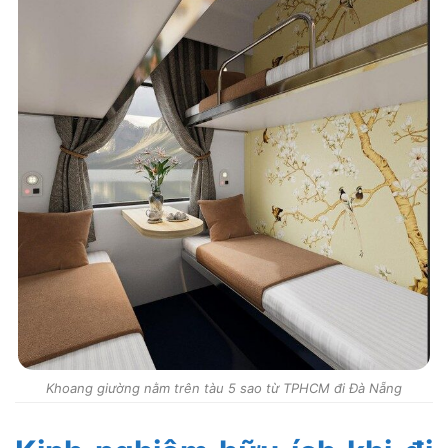
Khoang giường nằm trên tàu 5 sao từ TPHCM đi Đà Nẵng