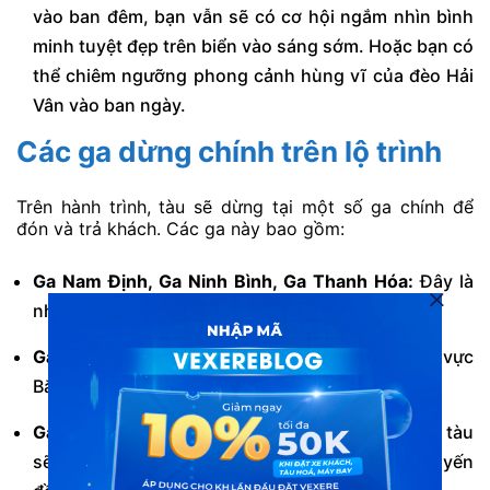
vào ban đêm, bạn vẫn sẽ có cơ hội ngắm nhìn bình
minh tuyệt đẹp trên biển vào sáng sớm. Hoặc bạn có
thể chiêm ngưỡng phong cảnh hùng vĩ của đèo Hải
Vân vào ban ngày.
Các ga dừng chính trên lộ trình
Trên hành trình, tàu sẽ dừng tại một số ga chính để
đón và trả khách. Các ga này bao gồm:
Ga Nam Định, Ga Ninh Bình, Ga Thanh Hóa:
Đây là
những ga lớn ở khu vực đồng bằng Bắc Bộ.
Ga Vinh, Ga Đồng Hới:
Các ga trọng điểm ở khu vực
Bắc Trung Bộ.
Ga Huế:
Một điểm dừng không thể thiếu. Từ đây, tàu
sẽ đi qua hầm Hải Vân hoặc vượt đèo. Cả hai tuyến