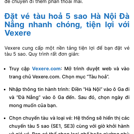
để chuyến đi thêm phần thoải mái.
Đặt vé tàu hoả 5 sao Hà Nội Đà
Nẵng nhanh chóng, tiện lợi với
Vexere
Vexere cung cấp một nền tảng tiện lợi để bạn đặt vé
tàu 5 sao. Quy trình rất đơn giản:
Truy cập
Vexere.com
: Mở trình duyệt web và vào
trang chủ Vexere.com. Chọn mục “Tàu hoả”.
Nhập thông tin hành trình: Điền “Hà Nội” vào ô Ga đi
và “Đà Nẵng” vào ô Ga đến. Sau đó, chọn ngày đi
mong muốn của bạn.
Chọn chuyến tàu và loại vé: Hệ thống sẽ hiển thị các
chuyến tàu 5 sao (SE1, SE3) cùng với giờ khởi hành
và giá vé. Bạn có thể chọn loại ghế hoặc giường phù