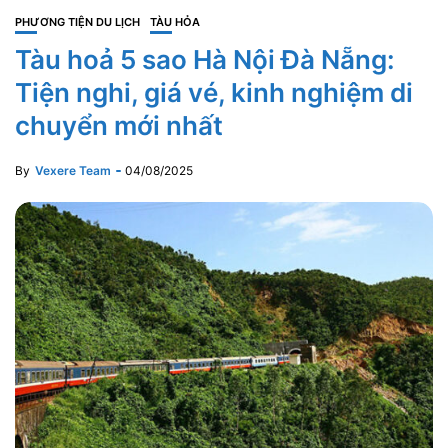
PHƯƠNG TIỆN DU LỊCH
TÀU HỎA
Tàu hoả 5 sao Hà Nội Đà Nẵng:
Tiện nghi, giá vé, kinh nghiệm di
chuyển mới nhất
By
Vexere Team
04/08/2025