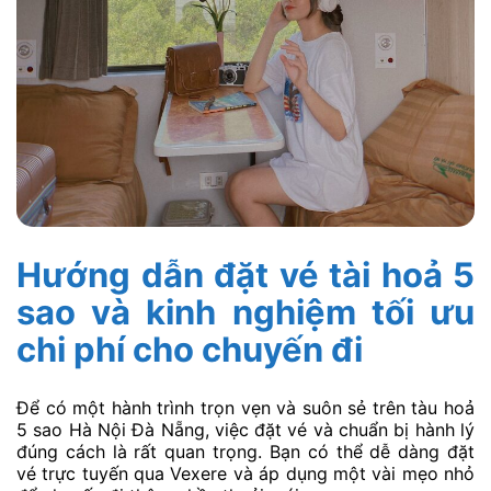
Hướng dẫn đặt vé tài hoả 5
sao và kinh nghiệm tối ưu
chi phí cho chuyến đi
Để có một hành trình trọn vẹn và suôn sẻ trên tàu hoả
5 sao Hà Nội Đà Nẵng, việc đặt vé và chuẩn bị hành lý
đúng cách là rất quan trọng. Bạn có thể dễ dàng đặt
vé trực tuyến qua Vexere và áp dụng một vài mẹo nhỏ