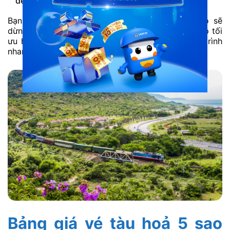
đều mang lại phong cảnh ngoạn mục.
Bạn có thể yên tâm. Các chuyến tàu hoả 5 sao sẽ
dừng ở mỗi ga trong thời gian ngắn. Điều này giúp tối
ưu hóa thời gian. Nhờ vậy, bạn sẽ có một hành trình
nhanh chóng và liền mạch.
Bảng giá vé tàu hoả 5 sao