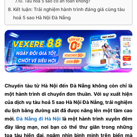
Tàu hoả 5 sao có an toàn không?
Kết luận: Trải nghiệm hành trình đáng giá cùng tàu
hoả 5 sao Hà Nội Đà Nẵng
Chuyến tàu từ Hà Nội đến Đà Nẵng không còn chỉ là
một hành trình di chuyển đơn thuần. Với sự xuất hiện
của dịch vụ tàu hoả 5 sao Hà Nội Đà Nẵng, trải nghiệm
du lịch bằng đường sắt đã được nâng lên một tầm cao
mới.
Đà Nẵng đi Hà Nội
là một hành trình xuyên đêm
đầy lãng mạn, nơi bạn có thể thư giãn trong những
toa tàu hiện đại, ngắm nhìn bình minh trên biển mà