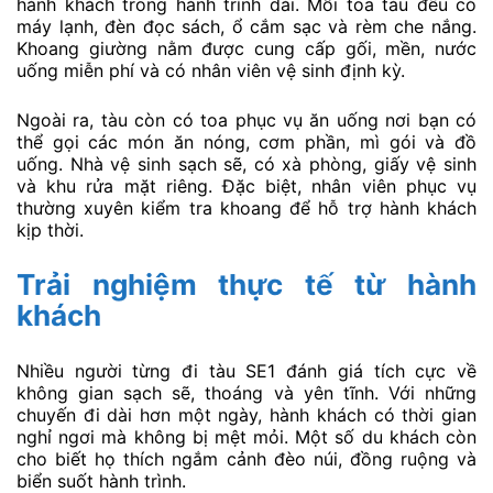
hành khách trong hành trình dài. Mỗi toa tàu đều có
máy lạnh, đèn đọc sách, ổ cắm sạc và rèm che nắng.
Khoang giường nằm được cung cấp gối, mền, nước
uống miễn phí và có nhân viên vệ sinh định kỳ.
Ngoài ra, tàu còn có toa phục vụ ăn uống nơi bạn có
thể gọi các món ăn nóng, cơm phần, mì gói và đồ
uống. Nhà vệ sinh sạch sẽ, có xà phòng, giấy vệ sinh
và khu rửa mặt riêng. Đặc biệt, nhân viên phục vụ
thường xuyên kiểm tra khoang để hỗ trợ hành khách
kịp thời.
Trải nghiệm thực tế từ hành
khách
Nhiều người từng đi tàu SE1 đánh giá tích cực về
không gian sạch sẽ, thoáng và yên tĩnh. Với những
chuyến đi dài hơn một ngày, hành khách có thời gian
nghỉ ngơi mà không bị mệt mỏi. Một số du khách còn
cho biết họ thích ngắm cảnh đèo núi, đồng ruộng và
biển suốt hành trình.