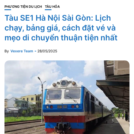
PHƯƠNG TIỆN DU LỊCH
TÀU HỎA
Tàu SE1 Hà Nội Sài Gòn: Lịch
chạy, bảng giá, cách đặt vé và
mẹo di chuyển thuận tiện nhất
By
Vexere Team
28/05/2025