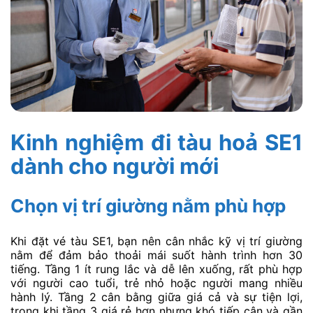
Kinh nghiệm đi tàu hoả SE1
dành cho người mới
Chọn vị trí giường nằm phù hợp
Khi đặt vé tàu SE1, bạn nên cân nhắc kỹ vị trí giường
nằm để đảm bảo thoải mái suốt hành trình hơn 30
tiếng. Tầng 1 ít rung lắc và dễ lên xuống, rất phù hợp
với người cao tuổi, trẻ nhỏ hoặc người mang nhiều
hành lý. Tầng 2 cân bằng giữa giá cả và sự tiện lợi,
trong khi tầng 3 giá rẻ hơn nhưng khó tiếp cận và gần