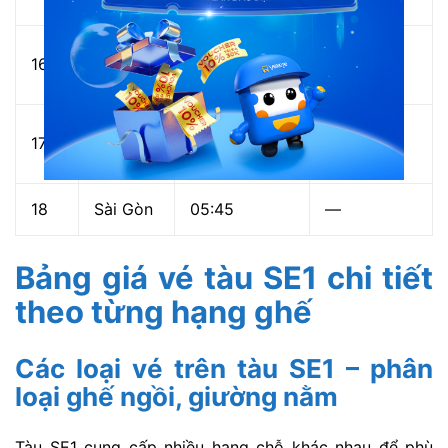
Bình
16
03:29
03:34
Thuận
Biên
17
05:05
05:08
Hòa
18
Sài Gòn
05:45
—
Bảng giá vé tàu SE1 chi tiết
theo từng hạng ghế
Các loại vé trên tàu SE1 – phân
loại ghế ngồi, giường nằm
Tàu SE1 cung cấp nhiều hạng chỗ khác nhau để phù