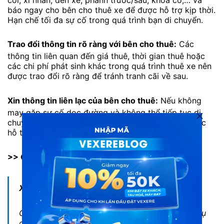
báo ngay cho bên cho thuê xe để được hỗ trợ kịp thời.
Hạn chế tối đa sự cố trong quá trình bạn di chuyển.
Trao đổi thông tin rõ ràng với bên cho thuê:
Các
thông tin liên quan đến giá thuê, thời gian thuê hoặc
các chi phí phát sinh khác trong quá trình thuê xe nên
được trao đổi rõ ràng để tránh tranh cãi về sau.
Xin thông tin liên lạc của bên cho thuê:
Nếu không
may gặp sự cố dọc đường và không thể tiếp tục di
chuyển, bạn có thể liên hệ cho phía thuê xe để được
hỗ trợ.
>> GỌI NGAY 1900 545 541
Xem thêm:
Chinh phục những địa danh tuyệt đẹp với dịch vụ
cho thuê xe máy tại VeXeRe