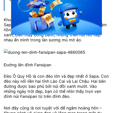
Khung cảnh tuyệt đẹp trên cung đường từ thị trấn
Sapa đến đỉnh Fansipan đã làm say đắm biết bao tâm
hồn phượt thủ. Bạn sẽ được thả hồn bầu trời trong
xanh, biển mây bồng bềnh, những triền núi nối tiếp
nhau ẩn mình trong làn sương mù mờ ảo.
Đường lên đỉnh Fansipan
Đèo Ô Quy Hồ là con đèo lớn và đẹp nhất ở Sapa. Con
đèo này nối liền hai tỉnh Lào Cai và Lai Châu. Hai bên
đường được bao phủ bởi núi đồi xanh mướt. Vào
những ngày trời đẹp, bạn có thể nhìn thấy trọn vẹn
đỉnh núi Fansipan từ trên đỉnh đèo.
Nơi đây cũng là nơi tuyệt vời để ngắm hoàng hôn –
Khung cảnh vô cùng đẹp và lãng mạn trong mắt du