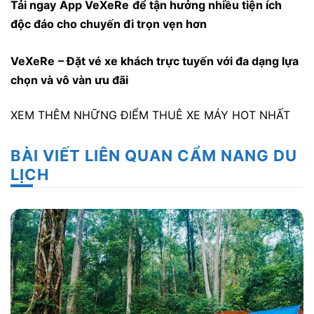
Tải ngay
App VeXeRe
để tận hưởng nhiều tiện ích
độc đáo cho chuyến đi trọn vẹn hơn
VeXeRe
– Đặt vé xe khách trực tuyến với đa dạng lựa
chọn và vô vàn ưu đãi
XEM THÊM NHỮNG ĐIỂM THUÊ XE MÁY HOT NHẤT
BÀI VIẾT LIÊN QUAN CẨM NANG DU
LỊCH