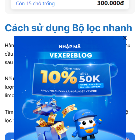
Cách sử dụng Bộ lọc nhanh
Hành khách chỉ cần nhấn vào bộ lọc phù hợp với nhu
cầu thì thông tin các hãng xe sẽ được hiển thị ngay
sau đó.
Nếu hành khách có nhu cầu tìm xe limousine chất
lượng cao thì có thể nhấp chọn bộ lọc “Top xe
limousine 20 phòng” hoặc “Xe giường đôi”.
Tìm xe được đánh giá tốt, đạt chuẩn có thể chọn bộ
lọc “Xe 3 chuẩn”.