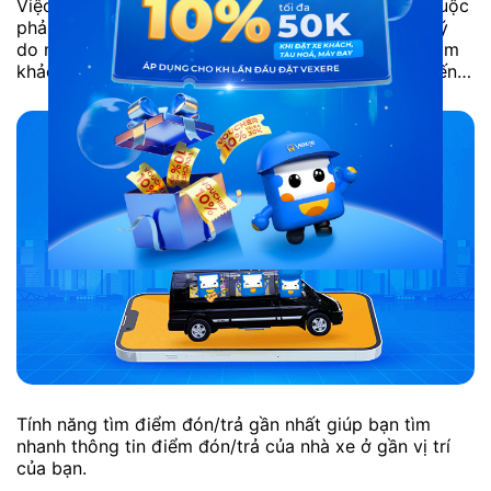
Việc này còn đặc biệt cần thiết với một số người buộc
phải di chuyển đến các tỉnh, thành khác vì một số lý
do như về quê, đi công tác,… Hãy cùng VeXeRe tham
khảo các cách khai báo y tế trực tuyến trước chuyến…
Tính năng tìm điểm đón/trả gần nhất giúp bạn tìm
nhanh thông tin điểm đón/trả của nhà xe ở gần vị trí
của bạn.