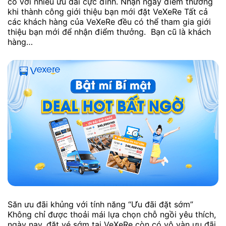
có với nhiều ưu đãi cực đỉnh. Nhận ngay điểm thưởng
khi thành công giới thiệu bạn mới đặt VeXeRe Tất cả
các khách hàng của VeXeRe đều có thể tham gia giới
thiệu bạn mới để nhận điểm thưởng. Bạn cũ là khách
hàng…
Săn ưu đãi khủng với tính năng “Ưu đãi đặt sớm”
Không chỉ được thoải mái lựa chọn chỗ ngồi yêu thích,
ngày nay, đặt vé sớm tại VeXeRe còn có vô vàn ưu đãi