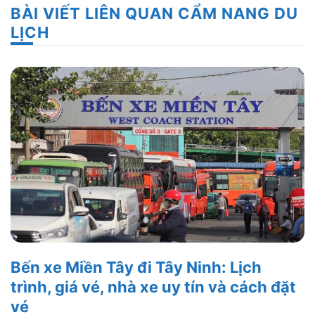
BÀI VIẾT LIÊN QUAN CẨM NANG DU
LỊCH
Bến xe Miền Tây đi Tây Ninh: Lịch
trình, giá vé, nhà xe uy tín và cách đặt
vé