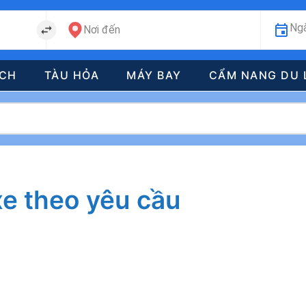
Ngà
Nơi đến
ÁCH
TÀU HỎA
MÁY BAY
CẨM NANG DU 
xe theo yêu cầu