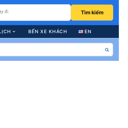
y đi
Tìm kiếm
LỊCH
BẾN XE KHÁCH
EN