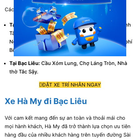
Các điểm đón/trả và trung chuyển:
Tại Sài Gòn:
Trung chuyển quận 5, 6, 8, 10, 11. Bình
Tân. Đón/trả tại Bệnh viện Nhi đồng 1, Cầu vượt
Nguyễn Văn Linh, Đầu đường Cao tốc, Trạm thu phí
Bến Lức,…
Tại Bạc Liêu:
Cầu Xóm Lung, Chợ Láng Tròn, Nhà
thờ Tắc Sậy.
ĐẶT XE TRÍ NHÂN NGAY
Xe Hà My đi Bạc Liêu
Với cam kết mang đến sự an toàn và thoải mái cho
mọi hành khách, Hà My
đã trở thành lựa chọn ưu tiên
hàng đầu của nhiều khách hàng trên tuyến đường Sài