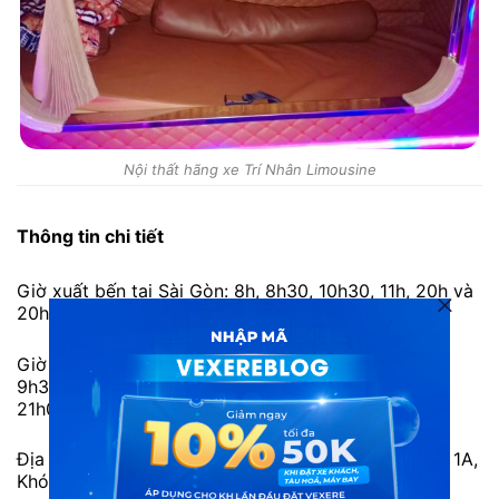
Nội thất hãng xe Trí Nhân Limousine
Thông tin chi tiết
Giờ xuất bến tại Sài Gòn: 8h, 8h30, 10h30, 11h, 20h và
20h30 hàng ngày.
Giờ xuất bến tại Bạc Liêu: 8h30, 8h50, 9h10, 9h15,
9h35, 20h, 20h20, 20h30, 20h40, 20h45, 20h50,
21h05 và 21h15 hàng ngày.
Địa chỉ nhà xe: 18 đường 23, Quận 6 – 409 Quốc lộ 1A,
Khóm 2, Giá Rai, Bạc Liêu.